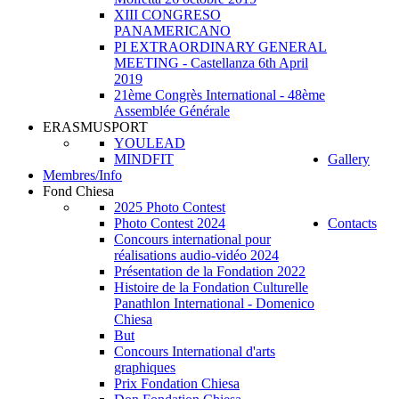
XIII CONGRESO
PANAMERICANO
PI EXTRAORDINARY GENERAL
MEETING - Castellanza 6th April
2019
21ème Congrès International - 48ème
Assemblée Générale
ERASMUSPORT
YOULEAD
MINDFIT
Gallery
Membres/Info
Fond Chiesa
2025 Photo Contest
Photo Contest 2024
Contacts
Concours international pour
réalisations audio-vidéo 2024
Présentation de la Fondation 2022
Histoire de la Fondation Culturelle
Panathlon International - Domenico
Chiesa
But
Concours International d'arts
graphiques
Prix Fondation Chiesa