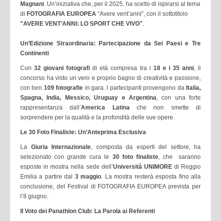
Magnani
. Un’iniziativa che, per il 2025, ha scelto di ispirarsi al tema
di
FOTOGRAFIA EUROPEA
“Avere vent’anni”, con il sottotitolo
"AVERE VENT’ANNI: LO SPORT CHE VIVO"
.
Un’Edizione Straordinaria: Partecipazione da Sei Paesi e Tre
Continenti
Con
32 giovani fotografi
di età compresa tra i
18 e i 35 anni
, il
concorso ha visto un vero e proprio bagno di creatività e passione,
con ben
109 fotografie
in gara. I partecipanti provengono da
Italia,
Spagna, India, Messico, Uruguay e Argentina
, con una forte
rappresentanza dall’
America Latina
che non smette di
sorprendere per la qualità e la profondità delle sue opere.
Le 30 Foto Finaliste: Un’Anteprima Esclusiva
La
Giuria Internazionale
, composta da esperti del settore, ha
selezionato con grande cura le
30 foto finaliste
, che saranno
esposte in mostra nella sede dell’
Università UNIMORE
di Reggio
Emilia a partire dal
3 maggio
. La mostra resterà esposta fino alla
conclusione, del Festival di FOTOGRAFIA EUROPEA prevista per
l’8 giugno.
Il Voto dei Panathlon Club: La Parola ai Referenti