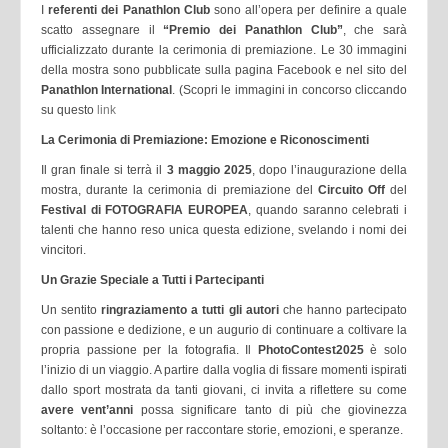
I
referenti dei Panathlon Club
sono all’opera per definire a quale
scatto assegnare il
“Premio dei Panathlon Club”
, che sarà
ufficializzato durante la cerimonia di premiazione. Le 30 immagini
della mostra sono pubblicate sulla pagina Facebook e nel sito del
Panathlon International
. (Scopri le immagini in concorso cliccando
su questo
link
La Cerimonia di Premiazione: Emozione e Riconoscimenti
Il gran finale si terrà il
3 maggio 2025
, dopo l’inaugurazione della
mostra, durante la cerimonia di premiazione del
Circuito Off
del
Festival di
FOTOGRAFIA EUROPEA
, quando saranno celebrati i
talenti che hanno reso unica questa edizione, svelando i nomi dei
vincitori.
Un Grazie Speciale a Tutti i Partecipanti
Un sentito
ringraziamento a tutti gli autori
che hanno partecipato
con passione e dedizione, e un augurio di continuare a coltivare la
propria passione per la fotografia. Il
PhotoContest2025
è solo
l’inizio di un viaggio. A partire dalla voglia di fissare momenti ispirati
dallo sport mostrata da tanti giovani, ci invita a riflettere su come
avere vent’anni
possa significare tanto di più che giovinezza
soltanto: è l’occasione per raccontare storie, emozioni, e speranze.