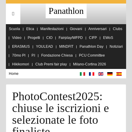
Panathlon
Scuola
Etica
Manifestazioni
Giovani
Anniversari
Clubs
Video
Progetti
CIO
Fairplay/WFPD
CIFP
EWoS
ERASMUS
YOULEAD
MINDFIT
Panathlon Day
Notiziari
70mo PI
P.I
Fondazione Chiesa
PCU Committee
Hikikomori
Club Premi fair play
Milano-Cortina 2026
Home
PhotoContest2025:
chiuse le iscrizioni e
selezionate le foto
finaliste