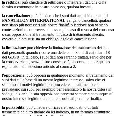
la rettifica:
può chiedere di rettificare o integrare i dati che ci ha
fornito o comunque in nostro possesso, qualora inesatti;
la cancellazione:
può chiedere che i suoi dati acquisiti o trattati da
PANATHLON INTERNATIONAL
vengano cancellati, qualora
non siano più necessari alle nostre finalità o laddove non vi siano
contestazioni o controversie in essere, in caso di revoca del consenso
o sua opposizione al trattamento, in caso di trattamento illecito,
ovvero qualora sussista un obbligo legale di cancellazione;
la limitazione
: può chiedere la limitazione del trattamento dei suoi
dati personali, quando ricorre una delle condizioni di cui all'art. 18
del GDPR; in tal caso, i suoi dati non saranno trattati, salvo che per
la conservazione, senza il suo consenso fatta eccezione per quanto
esplicitato nel medesimo articolo al comma 2.
l'opposizione
:
può opporsi in qualunque momento al trattamento dei
suoi dati sulla base di un nostro legittimo interesse, salvo che vi
siano nostri motivi legittimi per procedere al trattamento che
prevalgano sui suoi, per esempio per l'esercizio o la nostra difesa in
sede giudiziaria; la sua opposizione prevarrà sempre e comunque sul
nostro interesse legittimo a trattare i suoi dati per altre finalità;
la portabilità
: può chiedere di ricevere i suoi dati, o di farli
trasmettere ad altro titolare da lei indicato, in un formato strutturato,