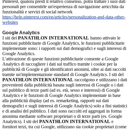
Pinterest, qualora presti il relativo consenso, potrà trattare i suoi dati
personali per consentirle un'esperienza di navigazione arricchita da
funzionalità e servizi di social network
https://help.pinterest.com/en/articles/personalization-and-data-other-
websites
Google Analytics
I siti del
PANATHLON INTERNATIONAL
hanno attivato le
funzioni pubblicitarie di Google Analytics, le funzioni pubblicitarie
implementate sono: i rapporti sui dati demografici e sugli interessi di
Google Analytics.
L'attivazione di queste funzioni pubblicitarie consente a Google
Analytics di raccogliere i dati sul traffico tramite i cookie per la
pubblicità di Google e gli identificatori anonimi, oltre ai dati raccolti
tramite un'implementazione standard di Google Analytics. I siti del
PANATHLON INTERNATIONAL
raccolgono e utilizzano i dati
provenienti dalla pubblicità basata sugli interessi di Google o i dati
sul pubblico di terze parti (ad es. età, sesso e interessi) di Google
Analytics e le funzioni di Google Analytics implementate in base
alla pubblicità display (ad es. remarketing, rapporti sui dati
demografici e sugli interessi di Google Analytics) solo a fini statistici
e di analisi del pubblico. I dati sono raccolti ed aggregati in forma
anonima mediante software proprietari o di terze parti (es. Google
Analytics). I siti del
PANATHLON INTERNATIONAL
e
fornitori terzi, tra cui Google, utilizzano sia cookie proprietari (come