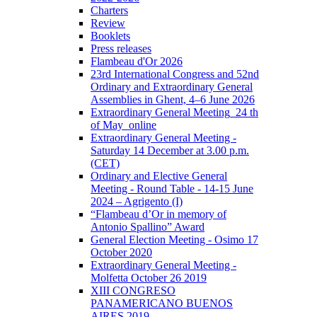
Charters
Review
Booklets
Press releases
Flambeau d'Or 2026
23rd International Congress and 52nd
Ordinary and Extraordinary General
Assemblies in Ghent, 4–6 June 2026
Extraordinary General Meeting_24 th
of May_online
Extraordinary General Meeting -
Saturday 14 December at 3.00 p.m.
(CET)
Ordinary and Elective General
Meeting - Round Table - 14-15 June
2024 – Agrigento (I)
“Flambeau d’Or in memory of
Antonio Spallino” Award
General Election Meeting - Osimo 17
October 2020
Extraordinary General Meeting -
Molfetta October 26 2019
XIII CONGRESO
PANAMERICANO BUENOS
AIRES 2019