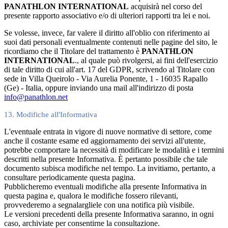
PANATHLON INTERNATIONAL
acquisirà nel corso del
presente rapporto associativo e/o di ulteriori rapporti tra lei e noi.
Se volesse, invece, far valere il diritto all'oblio con riferimento ai
suoi dati personali eventualmente contenuti nelle pagine del sito, le
ricordiamo che il Titolare del trattamento è
PANATHLON
INTERNATIONAL
., al quale può rivolgersi, ai fini dell'esercizio
di tale diritto di cui all'art. 17 del GDPR, scrivendo al Titolare con
sede in Villa Queirolo - Via Aurelia Ponente, 1 - 16035 Rapallo
(Ge) - Italia, oppure inviando una mail all'indirizzo di posta
info@panathlon.net
13. Modifiche all'Informativa
L'eventuale entrata in vigore di nuove normative di settore, come
anche il costante esame ed aggiornamento dei servizi all'utente,
potrebbe comportare la necessità di modificare le modalità e i termini
descritti nella presente Informativa. È pertanto possibile che tale
documento subisca modifiche nel tempo. La invitiamo, pertanto, a
consultare periodicamente questa pagina.
Pubblicheremo eventuali modifiche alla presente Informativa in
questa pagina e, qualora le modifiche fossero rilevanti,
provvederemo a segnalargliele con una notifica più visibile.
Le versioni precedenti della presente Informativa saranno, in ogni
caso, archiviate per consentirne la consultazione.