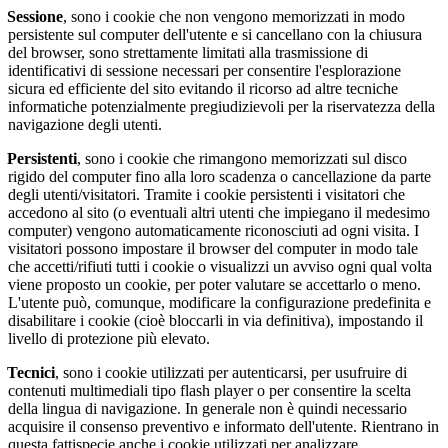
Sessione
, sono i cookie che non vengono memorizzati in modo
persistente sul computer dell'utente e si cancellano con la chiusura
del browser, sono strettamente limitati alla trasmissione di
identificativi di sessione necessari per consentire l'esplorazione
sicura ed efficiente del sito evitando il ricorso ad altre tecniche
informatiche potenzialmente pregiudizievoli per la riservatezza della
navigazione degli utenti.
Persistenti
, sono i cookie che rimangono memorizzati sul disco
rigido del computer fino alla loro scadenza o cancellazione da parte
degli utenti/visitatori. Tramite i cookie persistenti i visitatori che
accedono al sito (o eventuali altri utenti che impiegano il medesimo
computer) vengono automaticamente riconosciuti ad ogni visita. I
visitatori possono impostare il browser del computer in modo tale
che accetti/rifiuti tutti i cookie o visualizzi un avviso ogni qual volta
viene proposto un cookie, per poter valutare se accettarlo o meno.
L'utente può, comunque, modificare la configurazione predefinita e
disabilitare i cookie (cioè bloccarli in via definitiva), impostando il
livello di protezione più elevato.
Tecnici
, sono i cookie utilizzati per autenticarsi, per usufruire di
contenuti multimediali tipo flash player o per consentire la scelta
della lingua di navigazione. In generale non è quindi necessario
acquisire il consenso preventivo e informato dell'utente. Rientrano in
questa fattispecie anche i cookie utilizzati per analizzare