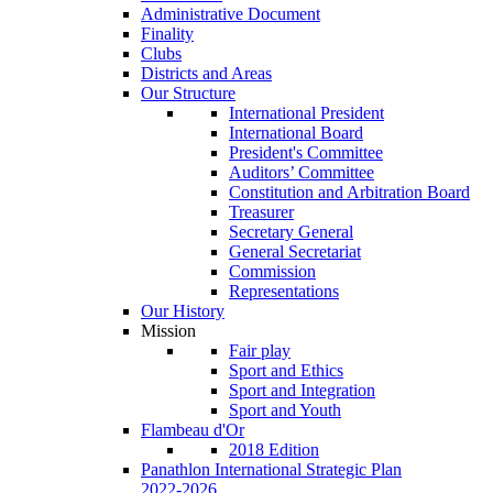
Administrative Document
Finality
Clubs
Districts and Areas
Our Structure
International President
International Board
President's Committee
Auditors’ Committee
Constitution and Arbitration Board
Treasurer
Secretary General
General Secretariat
Commission
Representations
Our History
Mission
Fair play
Sport and Ethics
Sport and Integration
Sport and Youth
Flambeau d'Or
2018 Edition
Panathlon International Strategic Plan
2022-2026