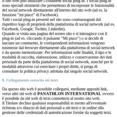
Il sito web può utilizzare i cosiddetti social plug-in. I social plug-in
sono speciali strumenti che permettono di incorporare le funzionalità
del social network direttamente all'interno del sito web (ad es. la
funzione "mi piace" di Facebook).
Tutti i social plug-in presenti nel sito sono contrassegnati dal
rispettivo logo di proprietà della piattaforma di social network (ad es.
Facebook, Google, Twitter, Linkedin).
Quando si visita una pagina del nostro sito e si interagisce con il
plug-in (ad es. cliccando il pulsante "Mi piace") o si decide di
lasciare un commento, le corrispondenti informazioni vengono
trasmesse dal browser direttamente alla piattaforma di social network
e da questo memorizzate. Per informazioni sulle finalità, il tipo e le
modalità di raccolta, elaborazione, utilizzo e conservazione dei dati
personali da parte della piattaforma di social network, nonché per le
modalità attraverso cui esercitare i propri diritti, si prega di
consultare la politica privacy adottata dal singolo social network.
9. Collegamento verso/da siti terzi
Da questo sito web è possibile collegarsi, mediante appositi link,
verso altri siti web di
PANATHLON INTERNATIONAL
ovvero
è possibile da siti web di terzi connettersi al nostro sito web.
Il Titolare declina qualsiasi responsabilità in merito all'eventuale
richiesta e/o rilascio di dati personali a siti terzi e in ordine alla
gestione delle credenziali di autenticazione fornite da soggetti terzi.