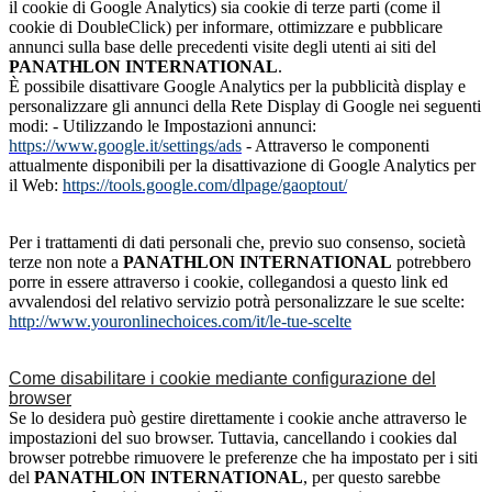
il cookie di Google Analytics) sia cookie di terze parti (come il
cookie di DoubleClick) per informare, ottimizzare e pubblicare
annunci sulla base delle precedenti visite degli utenti ai siti del
PANATHLON INTERNATIONAL
.
È possibile disattivare Google Analytics per la pubblicità display e
personalizzare gli annunci della Rete Display di Google nei seguenti
modi: - Utilizzando le Impostazioni annunci
:
https://www.google.it/settings/ads
- Attraverso le componenti
attualmente disponibili per la disattivazione di Google Analytics per
il Web:
https://tools.google.com/dlpage/gaoptout/
Per i trattamenti di dati personali che, previo suo consenso, società
terze non note a
PANATHLON INTERNATIONAL
potrebbero
porre in essere attraverso i cookie, collegandosi a questo link ed
avvalendosi del relativo servizio potrà personalizzare le sue scelte:
http://www.youronlinechoices.com/it/le-tue-scelte
Come disabilitare i cookie mediante configurazione del
browser
Se lo desidera può gestire direttamente i cookie anche attraverso le
impostazioni del suo browser. Tuttavia, cancellando i cookies dal
browser potrebbe rimuovere le preferenze che ha impostato per i siti
del
PANATHLON INTERNATIONAL
, per questo sarebbe