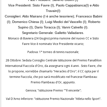
Vice Presidenti: Sisto Favre (I), Paolo Cappabianca(I) e Aldo
Travain(I)
Consiglieri: Aldo Mairano (I è anche tesoriere); Francesco Babini
(I); Domenico Chiesa (I); Luigi Medici del Vascello (I); Roberto
Supino (I); Dario Toracca (I); Vanni Calvello (I).
Segretario Generale: Galletto Valladares.
Monaco di Baviera (24 Giugno) prima riunione del nuovo CC e Sisto
Favre Vice è nominato Vice Presidente vicario;
Padova: 1° torneo di tennis nazionale;
28 Ottobre: Seduta Consiglio Centrale Istituzione del Premio Panathlon
International Fiaccola d'Oro, da assegnarsi ogni 4 anni . Sisto Favre, che
lo propone, vorrebbe chiamarlo "Heracles d'Oro"; il CC opta per il
termine Fiaccola, che poi sarà modificato nel francese Flambeau:
Premio Flambeau d'Or, appunto.
Genova; "istituzione Premio ""Il vincente";
Val D'Arno Inferiore: "istituzione Premio Nazionale "Atleta nello Sport".