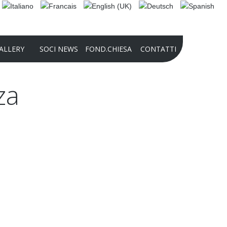
ALLERY
SOCI NEWS
FOND.CHIESA
CONTATTI
za
2025 PHOTO CONTEST
COMPETIZIONE INTERNAZIONALE DI
AUDIO-VIDEO_2024
2024 PHOTO CONTEST
PRESENTAZIONE FONDAZIONE 2022
STORIA DELLA FONDAZIONE
CULTURALE PANATHLON
INTERNATIONAL – DOMENICO
CHIESA
FINALITÀ