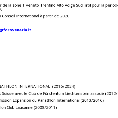
LO SPORT E I GIOVANI
2024 ORE 15.00 (CET)
 de la zone 1 Veneto Trentino Alto Adige SüdTirol pour la périod
IL TESORIERE
20
51A ASSEMBLEA GENERALE ELETTIVA
Conseil International à partir de 2020
IL SEGRETARIO GENERALE
- TAVOLA ROTONDA - AGRIGENTO
14-15 GIUGNO 2024
SEGRETERIA GENERALE
o@forovenezia.it
XV CONGRESSO PANAMERICANO
LE COMMISSIONI
GUAYAQUIL - ECUADOR - 4/6
RAPPRESENTANZE
OTTOBRE 2023
XIV CONGRESO PANAMERICANO
COCHABAMBA - BOLIVIA - 5 E 6
NOVEMBRE 2022_
TAVOLA ROTONDA “GLI EFFETTI DEI
CONFLITTI E DELLA POLITICA NELLO
NATHLON INTERNATIONAL (2016/2024)
SPORT”
ct Suisse avec le Club de Fürstentum Liechtenstein associé (2012
ASSEMBLEA GENERALE E
ssion Expansion du Panathlon International (2013/2016)
STRAORDINARIA - LOSANNA 11
hlon Club Lausanne (2008/2011)
GIUGNO 2022