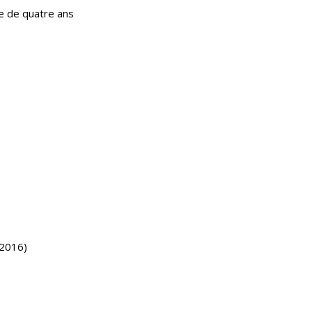
e de quatre ans
CONCORSO INTERNAZIONALE D'ARTI
GRAFICHE
FONDAZIONE CHIESA AWARD
PAGINA FACEBOOK FONDAZIONE
DOCUMENTI AMMINISTRATIVI
DONAZIONE FONDAZIONE CHIESA
CATALOGHI
/2016)