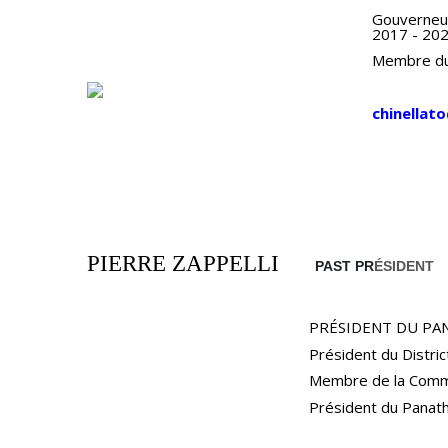
CONGRESSI PANAMERICANI -
Gouverneur
2017 - 20
RISOLUZIONI FINALI
Membre du 
COMITATO DEI PRESIDENTI DEI
DISTRETTI - DOCUMENTI FINALI
chinellat
DOCUMENTI AMMINISTRATIVI
PIERRE ZAPPELLI
PAST PR
ÉSIDENT
PRÉSIDENT DU PA
Président du Distri
Membre de la Commi
Président du Panat