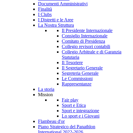
Documenti Amministrativi
Finalità
I Clubs
I Distretti e le Aree
La Nostra Struttura
Il Presidente Internazionale
Consiglio Internazionale
Comitato di Presidenza
Collegio revisori contabili
Collegio Arbitrale e di Garanzia
Statutaria
Il Tesoriere
Il Segretario Generale
Segreteria Generale
Le Commissioni
Rappresentanze
La storia
Mission
Fair play
Sport e Etica
Sport e integrazione
Lo sport e i Giovani
Flambeau d'or
Piano Strategico del Panathlon
International 2022-2026