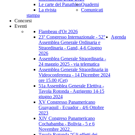
Le carte del Panathlon
Quaderni
La rivista
Comunicati
stampa
Concorsi
Eventi
Flambeau d'Or 2026
23° Congresso Internazionale - 52°
Agenda
Assemblea Generale Ordinaria e
Straordinaria - Gand, 4-6 Giugno
2026
Assemblea Generale Straordinaria -
24 maggio 2025 - via telematica
Assemblea Generale Straordinaria in
Videoconferenza - 14 Dicembre 2024
ore 15.00 (Cet)
51a Assemblea Generale Elettiva -
Tavola Rotonda - Agrigento 14-15
giugno 2024
XV Congresso Panamericano
Guayaquil - Ecuador - 4/6 Ottobre
2023
XIV Congreso Panamericano
Cochabamba - Bolivia - 5 e 6
Novembre 2022_
Tavola Rotonda “Gli effetti dei