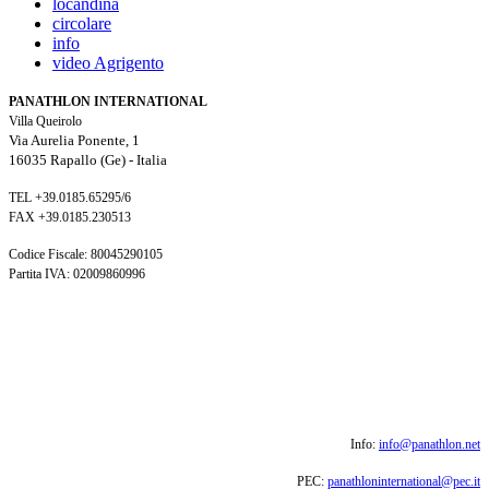
locandina
circolare
info
video Agrigento
PANATHLON INTERNATIONAL
Villa Queirolo
Via Aurelia Ponente, 1
16035 Rapallo (Ge) -
Italia
TEL +39.0185.65295/6
FAX +39.0185.230513
Codice Fiscale: 80045290105
Partita IVA: 02009860996
Info:
info@panathlon.net
PEC:
panathloninternational@pec.it