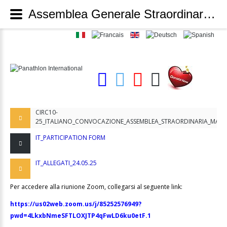
Assemblea Generale Straordinaria - 24 maggio 2025 - via telematica - Panathlon International
CIRC10-
25_ITALIANO_CONVOCAZIONE_ASSEMBLEA_STRAORDINARIA_MAG
IT_PARTICIPATION FORM
IT_ALLEGATI_24.05.25
Per accedere alla riunione Zoom, collegarsi al seguente link:
https://us02web.zoom.us/j/85252576949?
pwd=4LkxbNmeSFTLOXJTP4qFwLD6ku0etF.1