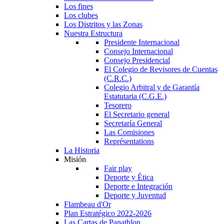
Los fines
Los clubes
Los Distritos y las Zonas
Nuestra Estructura
Presidente Internacional
Consejo Internacional
Consejo Presidencial
El Colegio de Revisores de Cuentas
(C.R.C.)
Colegio Arbitral y de Garantía
Estatutaria (C.G.E.)
Tesorero
El Secretario general
Secretaría General
Las Comisiones
Représentations
La Historia
Misión
Fair play
Deporte y Ética
Deporte e Integración
Deporte y Juventud
Flambeau d'Or
Plan Estratégico 2022-2026
Las Cartas de Panathlon