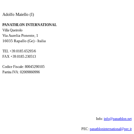
Adolfo Maiello (I)
PANATHLON INTERNATIONAL
Villa Queirolo
Via Aurelia Ponente, 1
16035 Rapallo (Ge) -
Italia
TEL +39.0185.65295/6
FAX +39.0185.230513
Codice Fiscale: 80045290105
Partita IVA: 02009860996
Info:
info@panathlon.net
PEC:
panathloninternational@pec.it