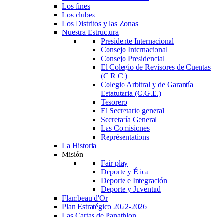
Los fines
Los clubes
Los Distritos y las Zonas
Nuestra Estructura
Presidente Internacional
Consejo Internacional
Consejo Presidencial
El Colegio de Revisores de Cuentas
(C.R.C.)
Colegio Arbitral y de Garantía
Estatutaria (C.G.E.)
Tesorero
El Secretario general
Secretaría General
Las Comisiones
Représentations
La Historia
Misión
Fair play
Deporte y Ética
Deporte e Integración
Deporte y Juventud
Flambeau d'Or
Plan Estratégico 2022-2026
Las Cartas de Panathlon