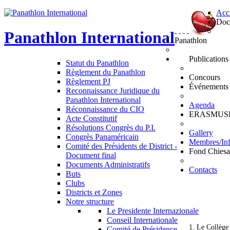
Acc
Doc
Panathlon
International
Panathlon
Publications
Statut du Panathlon
Règlement du Panathlon
Concours
Règlement PJ
Événements
Reconnaissance Juridique du
Panathlon International
Agenda
Réconnaissance du CIO
ERASMUS
Acte Constitutif
Résolutions Congrès du P.I.
Gallery
Congrès Panaméricain
Membres/In
Comité des Présidents de District -
Fond Chiesa
Document final
Documents Administratifs
Contacts
Buts
Clubs
Districts et Zones
Notre structure
Le Presidente Internazionale
Conseil Internationale
1. Le Collège 
Comité de Présidence