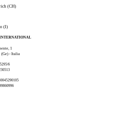
rich (CH)
o (I)
INTERNATIONAL
nente, 1
 (Ge) -
Italia
65295/6
230513
 80045290105
009860996