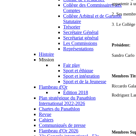
appartenir à 
Collège des Commissaires aux
Comptes
2. Ses membre
Collège Arbitral et de Garantie
Statutaire
3. Le Collège 
Trésorier
Secrétaire Général
Secrétariat général
Les Commissions
Président:
Représentations
Histoire
Sandro Carlo 
Mission
Fair play
Sport et éthique
Sport et intégration
Membres Titu
Sport et de la Jeunesse
Riccardo Galas
Flambeau d'Or
Édition 2018
Rodriguez La
Plan stratégique du Panathlon
International 2022-2026
Chartes du Panathlon
Revue
Cahiers
Communiqués de presse
Flambeau d'Or 2026
Membres Sup