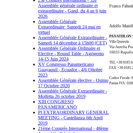
23e Congrès international - 52e
Assemblée générale ordinaire et
Franco Fähnd
extraordinaire - Gand, du 4 au 6 juin
2026
Assemblée Générale
Adolfo Maiell
Extraordinaire_Samedi 24 mai en
virtuel
PANATHLON 
Assemblée Générale Extraordinaire -
Villa Queirolo
Samedi 14 décembre à 15h00 (CET)
Via Aurelia Po
Assemblée Générale Ordinaire et
16035 Rapallo
Elective - Round Table - Agrigento
14-15 Juin 2024
TEL +39.0185.
XV Congresso Panamericano
FAX +39.0185.
Guayaquil - Ecuador - 4/6 Ottobre
2023
Codice Fiscale:
Assemblée Générale élective - Osimo
Partita IVA: 02
17 Octobre 2020
Assemblée Générale Extraordinaire -
Molfetta 26 octobre 2019
XIII CONGRESO
PANAMERICANO
PI EXTRAORDINARY GENERAL
MEETING - Castellanza 6th April
2019
21ème Congrès International - 48ème