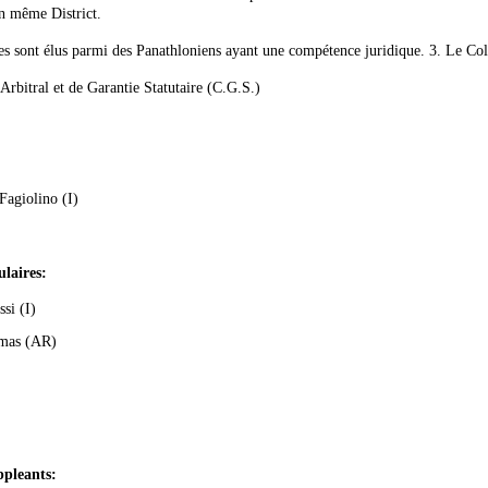
un même District.
s sont élus parmi des Panathloniens ayant une compétence juridique. 3. Le Coll
Arbitral et de Garantie Statutaire (C.G.S.)
Fagiolino (I)
laires
:
si (I)
mas (AR)
pleants: