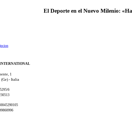
El
Deporte
en
el
Nuevo
Milenio:
«Ha
ipcion
INTERNATIONAL
nente, 1
 (Ge) -
Italia
65295/6
230513
 80045290105
009860996