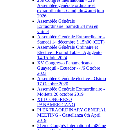
23e Congrès international - 52e
Assemblée générale ordinaire et
extraordinaire - Gand, du 4 au 6 juin
2026
Assemblée Générale
Extraordinaire_Samedi 24 mai en
virtuel
Assemblée Générale Extraordinaire -
Samedi 14 décembre à 15h00 (CET)
Assemblée Générale Ordinaire et
Elective - Round Table - Agrigento
14-15 Juin 2024
XV Congresso Panamericano
Guayaquil - Ecuador - 4/6 Ottobre
2023
Assemblée Générale élective - Osimo
17 Octobre 2020
Assemblée Générale Extraordinaire -
Molfetta 26 octobre 2019
XIII CONGRESO
PANAMERICANO
PI EXTRAORDINARY GENERAL
MEETING - Castellanza 6th April
2019
21ème Congrès International - 48ème