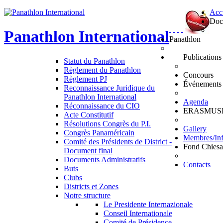
Acc
Doc
Panathlon
International
Panathlon
Publications
Statut du Panathlon
Règlement du Panathlon
Concours
Règlement PJ
Événements
Reconnaissance Juridique du
Panathlon International
Agenda
Réconnaissance du CIO
ERASMUS
Acte Constitutif
Résolutions Congrès du P.I.
Gallery
Congrès Panaméricain
Membres/In
Comité des Présidents de District -
Fond Chiesa
Document final
Documents Administratifs
Contacts
Buts
Clubs
Districts et Zones
Notre structure
Le Presidente Internazionale
Conseil Internationale
Comité de Présidence