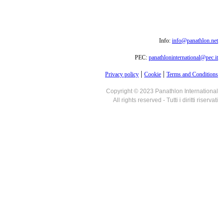
Info:
info@panathlon.net
PEC:
panathloninternational@pec.it
|
|
Privacy policy
Cookie
Terms and Conditions
Copyright © 2023 Panathlon International
All rights reserved - Tutti i diritti riservati