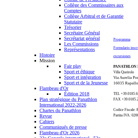
Collège des Commissaires aux
Comptes
Collège Arbitral et de Garantie
Statutaire
Trésorier
Secrétaire Général
Secrétariat général
Programma
Les Commissions
Formulario inscr
Représentations
Histoire
excursiones
Mission
Fair play
PANATHLON 
Sport et éthique
Villa Queirolo
Sport et intégration
Via Aurelia Po
Sport et de la Jeunesse
16035 Rapallo
Flambeau d'Or
Édition 2018
TEL +39.0185.
Plan stratégique du Panathlon
FAX +39.0185.
International 2022-2026
Codice Fiscale:
Chartes du Panathlon
Partita IVA: 02
Revue
Cahiers
Communiqués de presse
Flambeau d'Or 2026