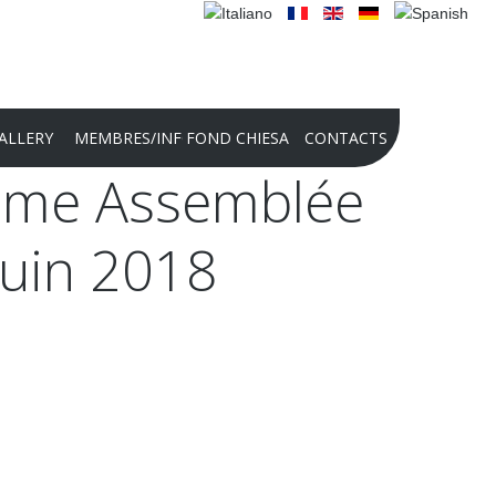
ALLERY
MEMBRES/INFO
FOND CHIESA
CONTACTS
ème
Assemblée
2025 PHOTO CONTEST
Juin
2018
PHOTO CONTEST 2024
CONCOURS INTERNATIONAL POUR
RÉALISATIONS AUDIO-VIDÉO 2024
PRÉSENTATION DE LA FONDATION
2022
HISTOIRE DE LA FONDATION
CULTURELLE PANATHLON
INTERNATIONAL - DOMENICO CHIESA