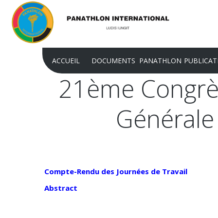
ACCUEIL
DOCUMENTS
PANATHLON
PUBLICAT
21ème
Congrè
STATUT DU PANATHLON
BUTS
CHARTE
Générale
RÈGLEMENT DU PANATHLON
CLUBS
REVUE
RÈGLEMENT PJ
DISTRICTS ET ZONES
CAHIERS
RECONNAISSANCE JURIDIQUE DU
NOTRE STRUCTURE
COMMUN
PANATHLON INTERNATIONAL
HISTOIRE
Compte-Rendu des Journées de Travail
RÉCONNAISSANCE DU CIO
MISSION
Abstract
ACTE CONSTITUTIF
FLAMBEAU D'OR
RÉSOLUTIONS CONGRÈS DU P.I.
PLAN STRATÉGIQUE 