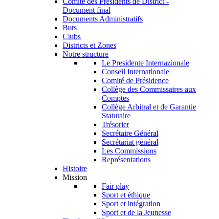
Comité des Présidents de District -
Document final
Documents Administratifs
Buts
Clubs
Districts et Zones
Notre structure
Le Presidente Internazionale
Conseil Internationale
Comité de Présidence
Collège des Commissaires aux
Comptes
Collège Arbitral et de Garantie
Statutaire
Trésorier
Secrétaire Général
Secrétariat général
Les Commissions
Représentations
Histoire
Mission
Fair play
Sport et éthique
Sport et intégration
Sport et de la Jeunesse