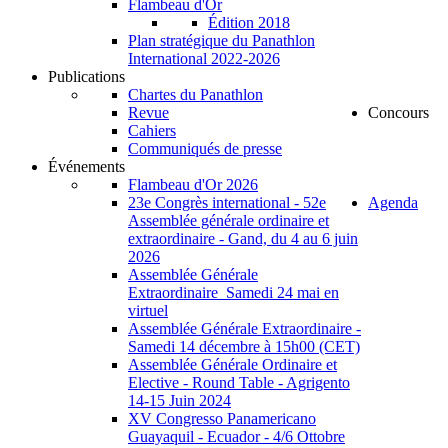
Flambeau d'Or
Édition 2018
Plan stratégique du Panathlon
International 2022-2026
Publications
Chartes du Panathlon
Revue
Concours
Cahiers
Communiqués de presse
Événements
Flambeau d'Or 2026
23e Congrès international - 52e
Agenda
Assemblée générale ordinaire et
extraordinaire - Gand, du 4 au 6 juin
2026
Assemblée Générale
Extraordinaire_Samedi 24 mai en
virtuel
Assemblée Générale Extraordinaire -
Samedi 14 décembre à 15h00 (CET)
Assemblée Générale Ordinaire et
Elective - Round Table - Agrigento
14-15 Juin 2024
XV Congresso Panamericano
Guayaquil - Ecuador - 4/6 Ottobre