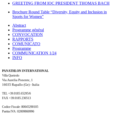
GREETING FROM IOC PRESIDENT THOMAS BACH
Brochure Round Table “Diversity, Equity and Inclusion in
Sports for Women”
Abstract
Programme général
CONVOCATION
RAPPORTS
COMUNICATO
Programme
COMMUNICATION 1/24
INFO
PANATHLON INTERNATIONAL
Villa Queirolo
Via Aurelia Ponente, 1
16035 Rapallo (Ge) -
Italia
TEL +39.0185.65295/6
FAX +39.0185.230513
Codice Fiscale: 80045290105
Partita IVA: 02009860996