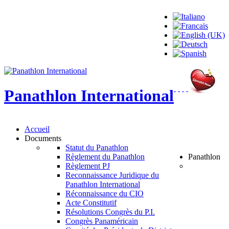
Panathlon
International
Accueil
Documents
Statut du Panathlon
Règlement du Panathlon
Panathlon
Règlement PJ
Reconnaissance Juridique du
Panathlon International
Réconnaissance du CIO
Acte Constitutif
Résolutions Congrès du P.I.
Congrès Panaméricain