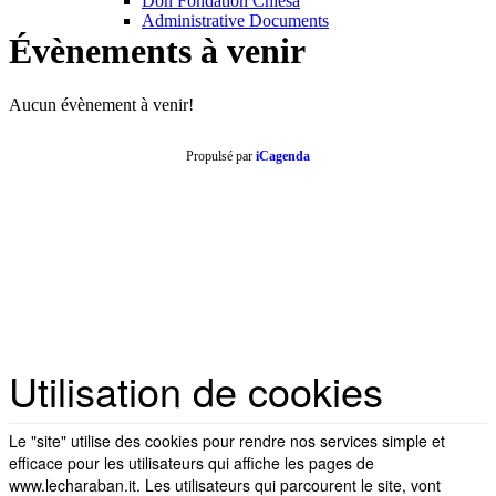
Don Fondation Chiesa
Administrative Documents
Évènements
à
venir
Aucun évènement à venir!
Propulsé par
iCagenda
REMARQUE
!
Ce
site
utilise
des
cookies
et
autres
technologies
similaires.
Si vous ne changez pas les paramètres de votre navigateur, vous êtes
d'accord.
En savoir plus
J'ai compris
Utilisation
de
cookies
Le "site" utilise des cookies pour rendre nos services simple et
efficace pour les utilisateurs qui affiche les pages de
www.lecharaban.it. Les utilisateurs qui parcourent le site, vont