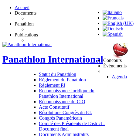
Accueil
Documents
Panathlon
Publications
Panathlon
International
Concours
Événements
Statut du Panathlon
Agenda
Règlement du Panathlon
Règlement PJ
Reconnaissance Juridique du
Panathlon International
Réconnaissance du CIO
Acte Constitutif
Résolutions Congrès du P.I.
Congrès Panaméricain
Comité des Présidents de District -
Document final
Documents Administratifs