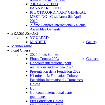
XIII CONGRESO
PANAMERICANO
PI EXTRAORDINARY GENERAL
MEETING - Castellanza 6th April
2019
21ème Congrès International - 48ème
Assemblée Générale
ERASMUSPORT
YOULEAD
MINDFIT
Gallery
Membres/Info
Fond Chiesa
2025 Photo Contest
Photo Contest 2024
Contacts
Concours international pour
réalisations audio-vidéo 2024
Présentation de la Fondation 2022
Histoire de la Fondation Culturelle
Panathlon International - Domenico
Chiesa
But
Concours International d'arts
graphiques
Prix Fondation Chiesa