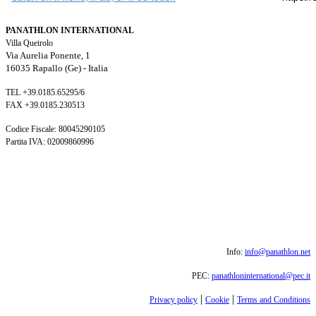
PANATHLON INTERNATIONAL
Villa Queirolo
Via Aurelia Ponente, 1
16035 Rapallo (Ge) -
Italia
TEL +39.0185.65295/6
FAX +39.0185.230513
Codice Fiscale: 80045290105
Partita IVA: 02009860996
Info:
info@panathlon.net
PEC:
panathloninternational@pec.it
|
|
Privacy policy
Cookie
Terms and Conditions