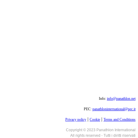
Info:
info@panathlon.net
PEC:
panathloninternational@pec.it
|
|
Privacy policy
Cookie
Terms and Conditions
Copyright © 2023 Panathlon International
All rights reserved - Tutti i diritti riservati