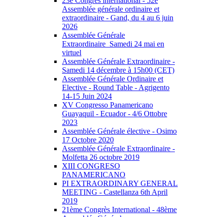
23e Congrès international - 52e
Assemblée générale ordinaire et
extraordinaire - Gand, du 4 au 6 juin
2026
Assemblée Générale
Extraordinaire_Samedi 24 mai en
virtuel
Assemblée Générale Extraordinaire -
Samedi 14 décembre à 15h00 (CET)
Assemblée Générale Ordinaire et
Elective - Round Table - Agrigento
14-15 Juin 2024
XV Congresso Panamericano
Guayaquil - Ecuador - 4/6 Ottobre
2023
Assemblée Générale élective - Osimo
17 Octobre 2020
Assemblée Générale Extraordinaire -
Molfetta 26 octobre 2019
XIII CONGRESO
PANAMERICANO
PI EXTRAORDINARY GENERAL
MEETING - Castellanza 6th April
2019
21ème Congrès International - 48ème