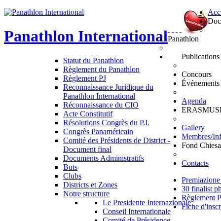
Acc
Doc
Panathlon
International
Panathlon
Publications
Statut du Panathlon
Règlement du Panathlon
Concours
Règlement PJ
Événements
Reconnaissance Juridique du
Panathlon International
Agenda
Réconnaissance du CIO
ERASMUS
Acte Constitutif
Résolutions Congrès du P.I.
Gallery
Congrès Panaméricain
Membres/In
Comité des Présidents de District -
Fond Chiesa
Document final
Documents Administratifs
Contacts
Buts
Clubs
Premiazione 
Districts et Zones
30 finalist 
Notre structure
Règlement P
Le Presidente Internazionale
Fiche d'inscr
Conseil Internationale
Comité de Présidence