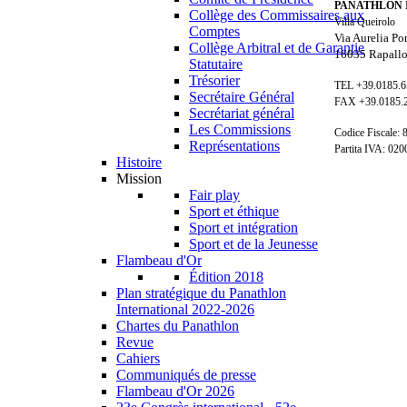
PANATHLON 
Collège des Commissaires aux
Villa Queirolo
Comptes
Via Aurelia Po
Collège Arbitral et de Garantie
16035 Rapallo
Statutaire
Trésorier
TEL +39.0185.
Secrétaire Général
FAX +39.0185.
Secrétariat général
Les Commissions
Codice Fiscale:
Représentations
Partita IVA: 02
Histoire
Mission
Fair play
Sport et éthique
Sport et intégration
Sport et de la Jeunesse
Flambeau d'Or
Édition 2018
Plan stratégique du Panathlon
International 2022-2026
Chartes du Panathlon
Revue
Cahiers
Communiqués de presse
Flambeau d'Or 2026