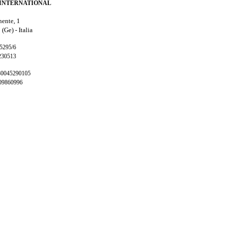
INTERNATIONAL
nente, 1
 (Ge) -
Italia
65295/6
230513
 80045290105
009860996