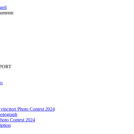
ueil
uments
PORT
fo
vincitori Photo Contest 2024
photograph
hoto Contest 2024
iption