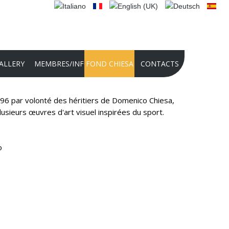
ALLERY
MEMBRES/INFO
FOND CHIESA
CONTACTS
1996 par volonté des héritiers de Domenico Chiesa,
2025 PHOTO CONTEST
usieurs œuvres d'art visuel inspirées du sport.
PHOTO CONTEST 2024
CONCOURS INTERNATIONAL POUR
o
RÉALISATIONS AUDIO-VIDÉO 2024
PRÉSENTATION DE LA FONDATION
2022
HISTOIRE DE LA FONDATION
CULTURELLE PANATHLON
INTERNATIONAL - DOMENICO CHIESA