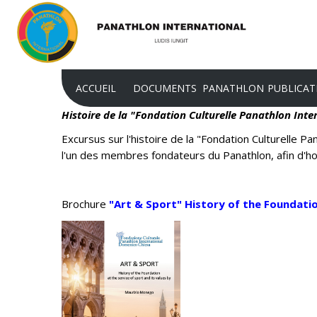
ACCUEIL
DOCUMENTS
PANATHLON
PUBLICAT
Histoire de la "Fondation Culturelle Panathlon Int
Excursus sur l'histoire de la "Fondation Culturelle 
STATUT DU PANATHLON
BUTS
CHARTE
l'un des membres fondateurs du Panathlon, afin d'hon
RÈGLEMENT DU PANATHLON
CLUBS
REVUE
RÈGLEMENT PJ
DISTRICTS ET ZONES
CAHIERS
Brochure
"Art & Sport" History of the Foundatio
RECONNAISSANCE JURIDIQUE DU
NOTRE STRUCTURE
COMMUN
PANATHLON INTERNATIONAL
HISTOIRE
RÉCONNAISSANCE DU CIO
MISSION
ACTE CONSTITUTIF
FLAMBEAU D'OR
RÉSOLUTIONS CONGRÈS DU P.I.
PLAN STRATÉGIQUE 