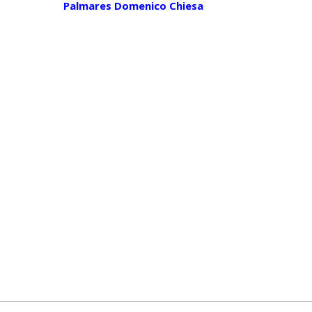
Palmares Domenico Chiesa
COMITÉ DES PRÉSIDENTS DE
DISTRICT - DOCUMENT FINAL
DOCUMENTS ADMINISTRATIFS