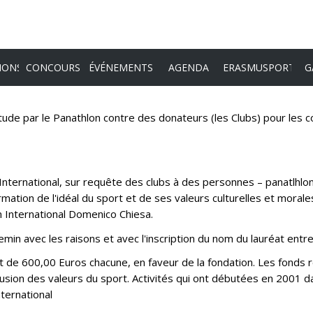
IONS
CONCOURS
ÉVÉNEMENTS
AGENDA
ERASMUSPORT
G
ude par le Panathlon contre des donateurs (les Clubs) pour les con
S DU PANATHLON
FLAMBEAU D'OR 2026
YOULEAD
23E CONGRÈS INTERNATIONAL - 52E
MINDFIT
ASSEMBLÉE GÉNÉRALE ORDINAIRE ET
EXTRAORDINAIRE - GAND, DU 4 AU 6
nternational, sur requête des clubs à des personnes – panatlhlon
JUIN 2026
IQUÉS DE PRESSE
LE PRESIDENTE INTERNAZIONALE
ffirmation de l'idéal du sport et de ses valeurs culturelles et mo
n International Domenico Chiesa.
ASSEMBLÉE GÉNÉRALE
CONSEIL INTERNATIONALE
EXTRAORDINAIRE_SAMEDI 24 MAI EN
emin avec les raisons et avec l'inscription du nom du lauréat entr
COMITÉ DE PRÉSIDENCE
FAIR PLAY
VIRTUEL
de 600,00 Euros chacune, en faveur de la fondation. Les fonds rec
COLLÈGE DES COMMISSAIRES AUX
SPORT ET ÉTHIQUE
ÉDITION 2018
ASSEMBLÉE GÉNÉRALE
fusion des valeurs du sport. Activités qui ont débutées en 2001 d
COMPTES
EXTRAORDINAIRE - SAMEDI 14
DU PANATHLON
SPORT ET INTÉGRATION
nternational
DÉCEMBRE À 15H00 (CET)
2026
COLLÈGE ARBITRAL ET DE GARANTIE