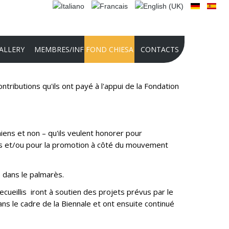
ALLERY
MEMBRES/INFO
FOND CHIESA
CONTACTS
tributions qu'ils ont payé à l'appui de la Fondation
2025 PHOTO CONTEST
PHOTO CONTEST 2024
CONCOURS INTERNATIONAL POUR
iens et non – qu'ils veulent honorer pour
RÉALISATIONS AUDIO-VIDÉO 2024
rales et/ou pour la promotion à côté du mouvement
PRÉSENTATION DE LA FONDATION
2022
e dans le palmarès.
HISTOIRE DE LA FONDATION
ueillis iront à soutien des projets prévus par le
CULTURELLE PANATHLON
ans le cadre de la Biennale et ont ensuite continué
INTERNATIONAL - DOMENICO CHIESA
BUT