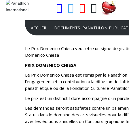
ACCUEIL
DOCUMENTS
PANATHLON
PUBLICAT
Le Prix Domenico Chiesa veut être un signe de gratit
STATUT DU PANATHLON
BUTS
CHARTE
Domenico Chiesa
RÈGLEMENT DU PANATHLON
CLUBS
REVUE
PRIX DOMENICO CHIESA
RÈGLEMENT PJ
DISTRICTS ET ZONES
CAHIERS
Le Prix Domenico Chiesa est remis par le Panathlon I
RECONNAISSANCE JURIDIQUE DU
NOTRE STRUCTURE
COMMUN
l'engagement et la contribution à la diffusion de l'a
PANATHLON INTERNATIONAL
panathlétique ou de la Fondation Culturelle Panathlo
HISTOIRE
RÉCONNAISSANCE DU CIO
Le prix est un distinctif doré accompagné d'un parch
MISSION
ACTE CONSTITUTIF
Les demandes seront satisfaites contre un paiement 
FLAMBEAU D'OR
Statut dans le domaine des arts visuelles pour la dif
RÉSOLUTIONS CONGRÈS DU P.I.
PLAN STRATÉGIQUE 
avec les éditions annuelles du Concours graphique I
CONGRÈS PANAMÉRICAIN
INTERNATIONAL 2022-