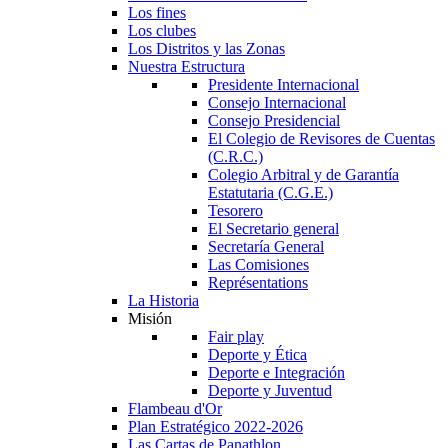
Los fines
Los clubes
Los Distritos y las Zonas
Nuestra Estructura
Presidente Internacional
Consejo Internacional
Consejo Presidencial
El Colegio de Revisores de Cuentas
(C.R.C.)
Colegio Arbitral y de Garantía
Estatutaria (C.G.E.)
Tesorero
El Secretario general
Secretaría General
Las Comisiones
Représentations
La Historia
Misión
Fair play
Deporte y Ética
Deporte e Integración
Deporte y Juventud
Flambeau d'Or
Plan Estratégico 2022-2026
Las Cartas de Panathlon