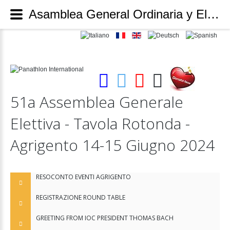
Asamblea General Ordinaria y Electiva - Mesa Redonda 14-15 de junio de 2024 – Agrigento (I) - Panathlon International
51a
Assemblea
Generale
Elettiva
-
Tavola
Rotonda
-
Agrigento
14-15
Giugno
2024
RESOCONTO EVENTI AGRIGENTO
REGISTRAZIONE ROUND TABLE
GREETING FROM IOC PRESIDENT THOMAS BACH