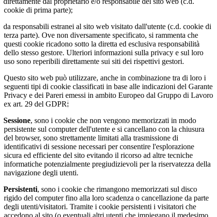
direttamente dal proprietario e/o responsabile del sito web (c.d.
cookie di prima parte);
da responsabili estranei al sito web visitato dall'utente (c.d. cookie di
terza parte). Ove non diversamente specificato, si rammenta che
questi cookie ricadono sotto la diretta ed esclusiva responsabilità
dello stesso gestore. Ulteriori informazioni sulla privacy e sul loro
uso sono reperibili direttamente sui siti dei rispettivi gestori.
Questo sito web può utilizzare, anche in combinazione tra di loro i
seguenti tipi di cookie classificati in base alle indicazioni del Garante
Privacy e dei Pareri emessi in ambito Europeo dal Gruppo di Lavoro
ex art. 29 del GDPR
:
Sessione
, sono i cookie che non vengono memorizzati in modo
persistente sul computer dell'utente e si cancellano con la chiusura
del browser, sono strettamente limitati alla trasmissione di
identificativi di sessione necessari per consentire l'esplorazione
sicura ed efficiente del sito evitando il ricorso ad altre tecniche
informatiche potenzialmente pregiudizievoli per la riservatezza della
navigazione degli utenti.
Persistenti
, sono i cookie che rimangono memorizzati sul disco
rigido del computer fino alla loro scadenza o cancellazione da parte
degli utenti/visitatori. Tramite i cookie persistenti i visitatori che
accedono al sito (o eventuali altri utenti che impiegano il medesimo