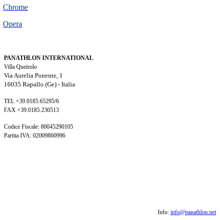
Chrome
Opera
PANATHLON INTERNATIONAL
Villa Queirolo
Via Aurelia Ponente, 1
16035 Rapallo (Ge) -
Italia
TEL +39.0185.65295/6
FAX +39.0185.230513
Codice Fiscale: 80045290105
Partita IVA: 02009860996
Info:
info@panathlon.net