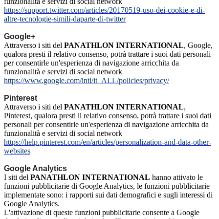
funzionalità e servizi di social network
https://support.twitter.com/articles/20170519-uso-dei-cookie-e-di-
altre-tecnologie-simili-daparte-di-twitter
Google+
Attraverso i siti del
PANATHLON INTERNATIONAL
, Google,
qualora presti il relativo consenso, potrà trattare i suoi dati personali
per consentirle un'esperienza di navigazione arricchita da
funzionalità e servizi di social network
https://www.google.com/intl/it_ALL/policies/privacy/
Pinterest
Attraverso i siti del
PANATHLON INTERNATIONAL
,
Pinterest, qualora presti il relativo consenso, potrà trattare i suoi dati
personali per consentirle un'esperienza di navigazione arricchita da
funzionalità e servizi di social network
https://help.pinterest.com/en/articles/personalization-and-data-other-
websites
Google Analytics
I siti del
PANATHLON INTERNATIONAL
hanno attivato le
funzioni pubblicitarie di Google Analytics, le funzioni pubblicitarie
implementate sono: i rapporti sui dati demografici e sugli interessi di
Google Analytics.
L'attivazione di queste funzioni pubblicitarie consente a Google