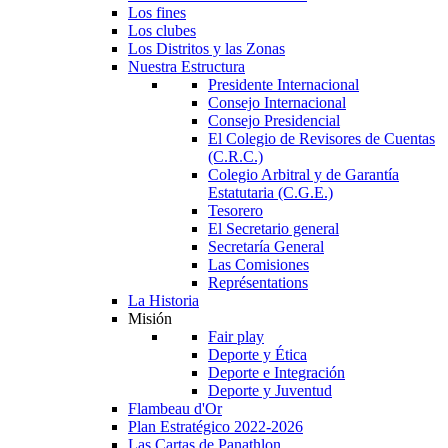
Los fines
Los clubes
Los Distritos y las Zonas
Nuestra Estructura
Presidente Internacional
Consejo Internacional
Consejo Presidencial
El Colegio de Revisores de Cuentas
(C.R.C.)
Colegio Arbitral y de Garantía
Estatutaria (C.G.E.)
Tesorero
El Secretario general
Secretaría General
Las Comisiones
Représentations
La Historia
Misión
Fair play
Deporte y Ética
Deporte e Integración
Deporte y Juventud
Flambeau d'Or
Plan Estratégico 2022-2026
Las Cartas de Panathlon