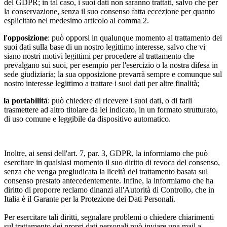
del GDPR; in tal caso, i suoi dati non saranno trattati, salvo che per
la conservazione, senza il suo consenso fatta eccezione per quanto
esplicitato nel medesimo articolo al comma 2.
l'opposizione
:
può opporsi in qualunque momento al trattamento dei
suoi dati sulla base di un nostro legittimo interesse, salvo che vi
siano nostri motivi legittimi per procedere al trattamento che
prevalgano sui suoi, per esempio per l'esercizio o la nostra difesa in
sede giudiziaria; la sua opposizione prevarrà sempre e comunque sul
nostro interesse legittimo a trattare i suoi dati per altre finalità;
la portabilità
: può chiedere di ricevere i suoi dati, o di farli
trasmettere ad altro titolare da lei indicato, in un formato strutturato,
di uso comune e leggibile da dispositivo automatico.
Inoltre, ai sensi dell'art. 7, par. 3, GDPR, la informiamo che può
esercitare in qualsiasi momento il suo diritto di revoca del consenso,
senza che venga pregiudicata la liceità del trattamento basata sul
consenso prestato antecedentemente. Infine, la informiamo che ha
diritto di proporre reclamo dinanzi all'Autorità di Controllo, che in
Italia è il Garante per la Protezione dei Dati Personali.
Per esercitare tali diritti, segnalare problemi o chiedere chiarimenti
sul trattamento dei propri dati personali può inviare una mail a