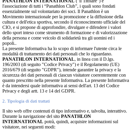
PANATHLON INTERNATIONAL
("il Titolare") è
l'associazione di tutti i “Panathlon Club”, i quali sono fondati
essenzialmente sul volontariato dei soci. Il Panathlon è un
Movimento internazionale per la promozione e la diffusione della
cultura e dell'etica sportiva, secondo il riconoscimento ufficiale del
CIO, e si propone di approfondire, divulgare e difendere i valori
dello sport inteso come strumento di formazione e di valorizzazione
della persona e come veicolo di solidarietà tra gli uomini ed i
popoli..
La presente Informativa ha lo scopo di informare l'utente circa le
modalità di trattamento dei dati personali che lo riguardano.
PANATHLON INTERNATIONAL
, in linea con il D.lgs.
196/2003 (di seguito "Codice Privacy") e il Regolamento (UE)
2016/679 (di seguito "GDPR"), intende garantire la privacy e la
sicurezza dei dati personali di ciascun visitatore coerentemente con
quanto prescritto nella presente Informativa. La presente Informativa
è da intendersi quale informativa ai sensi dell'art. 13 del Codice
Privacy e degli artt. 13 e 14 del GDPR.
2. Tipologia di dati trattati
Il sito web offre contenuti di tipo informativo e, talvolta, interattivo.
Durante la navigazione del sito
PANATHLON
INTERNATIONAL
potrà, quindi, acquisire informazioni sul
visitatore, nei seguenti modi: