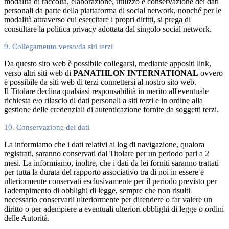
modalità di raccolta, elaborazione, utilizzo e conservazione dei dati
personali da parte della piattaforma di social network, nonché per le
modalità attraverso cui esercitare i propri diritti, si prega di
consultare la politica privacy adottata dal singolo social network.
9. Collegamento verso/da siti terzi
Da questo sito web è possibile collegarsi, mediante appositi link,
verso altri siti web di
PANATHLON INTERNATIONAL
ovvero
è possibile da siti web di terzi connettersi al nostro sito web.
Il Titolare declina qualsiasi responsabilità in merito all'eventuale
richiesta e/o rilascio di dati personali a siti terzi e in ordine alla
gestione delle credenziali di autenticazione fornite da soggetti terzi.
10. Conservazione dei dati
La informiamo che i dati relativi ai log di navigazione, qualora
registrati, saranno conservati dal Titolare per un periodo pari a 2
mesi. La informiamo, inoltre, che i dati da lei forniti saranno trattati
per tutta la durata del rapporto associativo tra di noi in essere e
ulteriormente conservati esclusivamente per il periodo previsto per
l'adempimento di obblighi di legge, sempre che non risulti
necessario conservarli ulteriormente per difendere o far valere un
diritto o per adempiere a eventuali ulteriori obblighi di legge o ordini
delle Autorità.