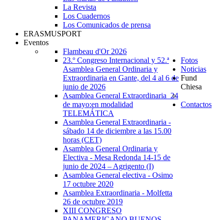
La Revista
Los Cuadernos
Los Comunicados de prensa
ERASMUSPORT
Eventos
Flambeau d'Or 2026
23.º Congreso Internacional y 52.ª
Fotos
Asamblea General Ordinaria y
Noticias
Extraordinaria en Gante, del 4 al 6 de
Fund
junio de 2026
Chiesa
Asamblea General Extraordinaria_24
de mayo:en modalidad
Contactos
TELEMÁTICA
Asamblea General Extraordinaria -
sábado 14 de diciembre a las 15.00
horas (CET)
Asamblea General Ordinaria y
Electiva - Mesa Redonda 14-15 de
junio de 2024 – Agrigento (I)
Asamblea General electiva - Osimo
17 octubre 2020
Asamblea Extraordinaria - Molfetta
26 de octubre 2019
XIII CONGRESO
PANAMERICANO BUENOS