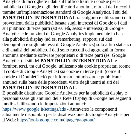
Analytics di raccogliere i dati sul traffico tramite i cookie per la
pubblicità di Google e gli identificatori anonimi, oltre ai dati raccolti
tramite un'implementazione standard di Google Analytics. I siti del
PANATHLON INTERNATIONAL
raccolgono e utilizzano i dati
provenienti dalla pubblicità basata sugli interessi di Google o i dati
sul pubblico di terze parti (ad es. età, sesso e interessi) di Google
Analytics e le funzioni di Google Analytics implementate in base
alla pubblicità display (ad es. remarketing, rapporti sui dati
demografici e sugli interessi di Google Analytics) solo a fini statistici
e di analisi del pubblico. I dati sono raccolti ed aggregati in forma
anonima mediante software proprietari o di terze parti (es. Google
Analytics). I siti del
PANATHLON INTERNATIONAL
e
fornitori terzi, tra cui Google, utilizzano sia cookie proprietari (come
il cookie di Google Analytics) sia cookie di terze parti (come il
cookie di DoubleClick) per informare, ottimizzare e pubblicare
annunci sulla base delle precedenti visite degli utenti ai siti del
PANATHLON INTERNATIONAL
.
È possibile disattivare Google Analytics per la pubblicità display e
personalizzare gli annunci della Rete Display di Google nei seguenti
modi: - Utilizzando le Impostazioni annunci
:
https://www.google.it/settings/ads
- Attraverso le componenti
attualmente disponibili per la disattivazione di Google Analytics per
il Web:
https://tools.google.com/dlpage/gaoptout/