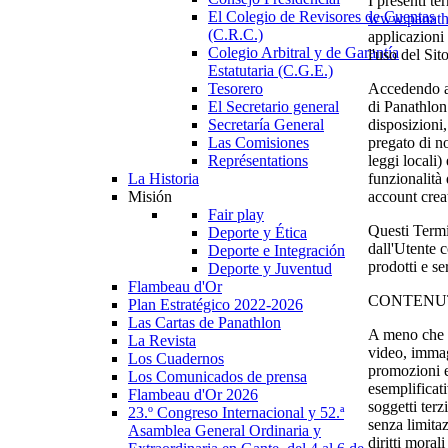
I presenti te
El Colegio de Revisores de Cuentas
www.panathl
(C.R.C.)
applicazioni 
Colegio Arbitral y de Garantía
l'uso del Sit
Estatutaria (C.G.E.)
Tesorero
Accedendo al 
El Secretario general
di Panathlon 
Secretaría General
disposizioni,
Las Comisiones
pregato di no
Représentations
leggi locali)
La Historia
funzionalità 
Misión
account creat
Fair play
Questi Termi
Deporte y Ética
dall'Utente c
Deporte e Integración
prodotti e se
Deporte y Juventud
Flambeau d'Or
CONTENUT
Plan Estratégico 2022-2026
Las Cartas de Panathlon
A meno che al
La Revista
video, immag
Los Cuadernos
promozioni e 
Los Comunicados de prensa
esemplificati
Flambeau d'Or 2026
soggetti terz
23.º Congreso Internacional y 52.ª
senza limitaz
Asamblea General Ordinaria y
diritti moral