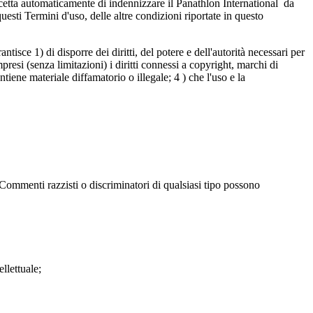
ccetta automaticamente di indennizzare il Panathlon International da
uesti Termini d'uso, delle altre condizioni riportate in questo
isce 1) di disporre dei diritti, del potere e dell'autorità necessari per
ompresi (senza limitazioni) i diritti connessi a copyright, marchi di
ntiene materiale diffamatorio o illegale; 4 ) che l'uso e la
ommenti razzisti o discriminatori di qualsiasi tipo possono
ellettuale;