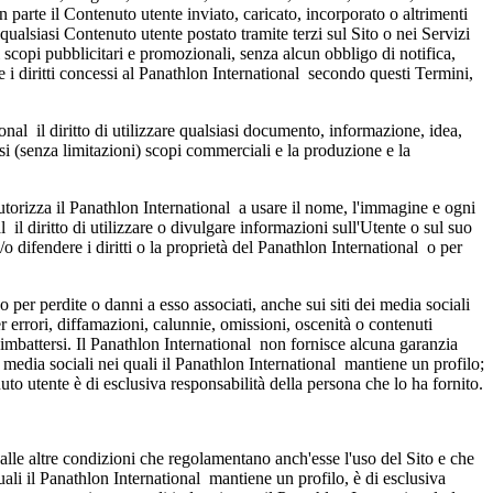
in parte il Contenuto utente inviato, caricato, incorporato o altrimenti
qualsiasi Contenuto utente postato tramite terzi sul Sito o nei Servizi
 scopi pubblicitari e promozionali, senza alcun obbligo di notifica,
are i diritti concessi al Panathlon International secondo questi Termini,
onal il diritto di utilizzare qualsiasi documento, informazione, idea,
i (senza limitazioni) scopi commerciali e la produzione e la
utorizza il Panathlon International a usare il nome, l'immagine e ogni
 il diritto di utilizzare o divulgare informazioni sull'Utente o sul suo
e/o difendere i diritti o la proprietà del Panathlon International o per
per perdite o danni a esso associati, anche sui siti dei media sociali
r errori, diffamazioni, calunnie, omissioni, oscenità o contenuti
uò imbattersi. Il Panathlon International non fornisce alcuna garanzia
i media sociali nei quali il Panathlon International mantiene un profilo;
to utente è di esclusiva responsabilità della persona che lo ha fornito.
alle altre condizioni che regolamentano anch'esse l'uso del Sito e che
uali il Panathlon International mantiene un profilo, è di esclusiva