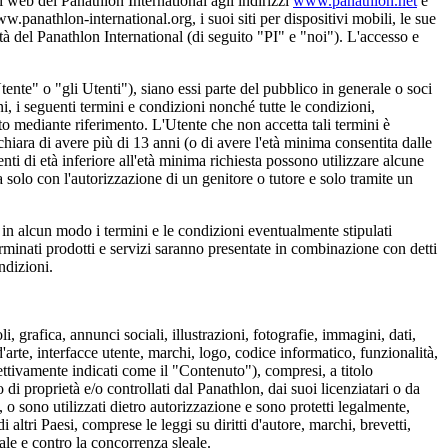
ti web del Panathlon International agli indirizzi
www.panathlon.net
e
w.panathlon-international.org, i suoi siti per dispositivi mobili, le sue
età del Panathlon International (di seguito "PI" e "noi"). L'accesso e
.
tente" o "gli Utenti"), siano essi parte del pubblico in generale o soci
i, i seguenti termini e condizioni nonché tutte le condizioni,
nto mediante riferimento. L'Utente che non accetta tali termini è
chiara di avere più di 13 anni (o di avere l'età minima consentita dalle
nti di età inferiore all'età minima richiesta possono utilizzare alcune
a solo con l'autorizzazione di un genitore o tutore e solo tramite un
n alcun modo i termini e le condizioni eventualmente stipulati
erminati prodotti e servizi saranno presentate in combinazione con detti
ndizioni.
li, grafica, annunci sociali, illustrazioni, fotografie, immagini, dati,
rte, interfacce utente, marchi, logo, codice informatico, funzionalità,
lettivamente indicati come il "Contenuto"), compresi, a titolo
 di proprietà e/o controllati dal Panathlon, dai suoi licenziatari o da
, o sono utilizzati dietro autorizzazione e sono protetti legalmente,
di altri Paesi, comprese le leggi su diritti d'autore, marchi, brevetti,
tuale e contro la concorrenza sleale.