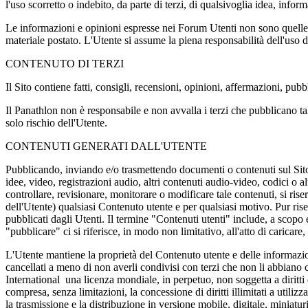
l'uso scorretto o indebito, da parte di terzi, di qualsivoglia idea, inf
Le informazioni e opinioni espresse nei Forum Utenti non sono quelle del
materiale postato. L'Utente si assume la piena responsabilità dell'uso d
CONTENUTO DI TERZI
Il Sito contiene fatti, consigli, recensioni, opinioni, affermazioni, pub
Il Panathlon non è responsabile e non avvalla i terzi che pubblicano tali
solo rischio dell'Utente.
CONTENUTI GENERATI DALL'UTENTE
Pubblicando, inviando e/o trasmettendo documenti o contenuti sul Sito,
idee, video, registrazioni audio, altri contenuti audio-video, codici o 
controllare, revisionare, monitorare o modificare tale contenuti, si ris
dell'Utente) qualsiasi Contenuto utente e per qualsiasi motivo. Pur ris
pubblicati dagli Utenti. Il termine "Contenuti utenti" include, a scopo
"pubblicare" ci si riferisce, in modo non limitativo, all'atto di caricare
L'Utente mantiene la proprietà del Contenuto utente e delle informazio
cancellati a meno di non averli condivisi con terzi che non li abbiano c
International una licenza mondiale, in perpetuo, non soggetta a diritti d
compresa, senza limitazioni, la concessione di diritti illimitati a utiliz
la trasmissione e la distribuzione in versione mobile, digitale, miniaturi