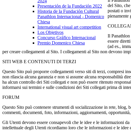
Il Panathlon 
2024
del Sito, ch
Presentación de la Fundación 2022
postati o inv
Historia de la Fundación Cultural
pienamente g
Panathlon Internacional - Domenico
Chiesa
COLLEGA
International visual art competition
Los Objetivos
Il Panathlon 
Concurso Gráfico Internacional
essere dirett
Premio Domenico Chiesa
(ad es., imma
per creare collegamenti al Sito. I collegamenti al Sito non devono impl
SITI WEB E CONTENUTI DI TERZI
Questo Sito può proporre collegamenti verso siti di terzi, compresi inse
non rilascia alcuna garanzia e non si assume alcuna responsabilità diretta
ha alcun controllo dei Siti collegati e non può essere ritenuto respons
informarsi sui termini e sulle condizioni dei Siti collegati prima di inte
FORUM
Questo Sito può contenere strumenti di socializzazione in rete, blog, bac
commenti, documenti, foto, informazioni, aggiornamenti, opportunità,
Gli Utenti devono essere consapevoli che le idee e le informazioni da lo
intellettuale degli Utenti ricordiamo loro che le informazioni e le idee