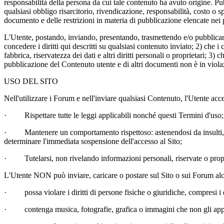
responsabilità della persona da cui tale contenuto ha avuto origine. P
qualsiasi obbligo risarcitorio, rivendicazione, responsabilità, costo o s
documento e delle restrizioni in materia di pubblicazione elencate nei 
L'Utente, postando, inviando, presentando, trasmettendo e/o pubblicando 
concedere i diritti qui descritti su qualsiasi contenuto inviato; 2) che i 
fabbrica, riservatezza dei dati e altri diritti personali o proprietari; 3
pubblicazione del Contenuto utente e di altri documenti non è in viol
USO DEL SITO
Nell'utilizzare i Forum e nell'inviare qualsiasi Contenuto, l'Utente acce
·
Rispettare tutte le leggi applicabili nonché questi Termini d'uso;
·
Mantenere un comportamento rispettoso: astenendosi da insulti,
determinare l'immediata sospensione dell'accesso al Sito;
·
Tutelarsi, non rivelando informazioni personali, riservate o prop
L'Utente NON può inviare, caricare o postare sul Sito o sui Forum a
·
possa violare i diritti di persone fisiche o giuridiche, compresi i di
·
contenga musica, fotografie, grafica o immagini che non gli app