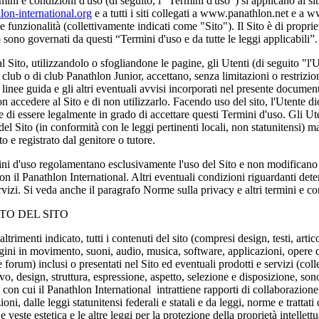
rmini e condizioni d'uso (di seguito, i "Termini d'uso") si applicano ai si
on-international.org
e a tutti i siti collegati a www.panathlon.net e a ww
e funzionalità (collettivamente indicati come "Sito"). Il Sito è di propri
o sono governati da questi “Termini d'uso e da tutte le leggi applicabili”
Sito, utilizzandolo o sfogliandone le pagine, gli Utenti (di seguito "l'U
club o di club Panathlon Junior, accettano, senza limitazioni o restrizion
 linee guida e gli altri eventuali avvisi incorporati nel presente docume
n accedere al Sito e di non utilizzarlo. Facendo uso del sito, l'Utente di
 e di essere legalmente in grado di accettare questi Termini d'uso. Gli Ute
del Sito (in conformità con le leggi pertinenti locali, non statunitensi) m
o e registrato dal genitore o tutore.
ni d'uso regolamentano esclusivamente l'uso del Sito e non modificano i
on il Panathlon International. Altri eventuali condizioni riguardanti det
rvizi. Si veda anche il paragrafo Norme sulla privacy e altri termini e co
O DEL SITO
trimenti indicato, tutti i contenuti del sito (compresi design, testi, artico
ini in movimento, suoni, audio, musica, software, applicazioni, opere d'a
forum) inclusi o presentati nel Sito ed eventuali prodotti e servizi (col
vo, design, struttura, espressione, aspetto, selezione e disposizione, sono
i con cui il Panathlon International intrattiene rapporti di collaborazione
ioni, dalle leggi statunitensi federali e statali e da leggi, norme e trattati 
i e veste estetica e le altre leggi per la protezione della proprietà intellet