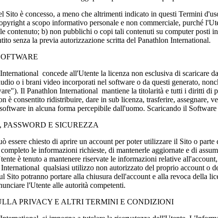
el Sito è concesso, a meno che altrimenti indicato in questi Termini d'u
copyright a scopo informativo personale e non commerciale, purché l'Utent
tale contenuto; b) non pubblichi o copi tali contenuti su computer posti 
ito senza la previa autorizzazione scritta del Panathlon International.
SOFTWARE
International concede all'Utente la licenza non esclusiva di scaricare da q
audio o i brani video incorporati nel software o da questi generato, nonc
e"). Il Panathlon International mantiene la titolarità e tutti i diritti di pr
n è consentito ridistribuire, dare in sub licenza, trasferire, assegnare, 
 software in alcuna forma percepibile dall'uomo. Scaricando il Software l
 PASSWORD E SICUREZZA
ò essere chiesto di aprire un account per poter utilizzare il Sito o parte 
completo le informazioni richieste, di mantenerle aggiornate e di assumers
tente è tenuto a mantenere riservate le informazioni relative all'accou
International qualsiasi utilizzo non autorizzato del proprio account o dell
ul Sito potranno portare alla chiusura dell'account e alla revoca della lic
unciare l'Utente alle autorità competenti.
LLA PRIVACY E ALTRI TERMINI E CONDIZIONI