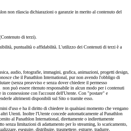
.
hlon non rilascia dichiarazioni o garanzie in merito al contenuto del
(Contenuto di terzi).
lità, puntualità o affidabilità. L'utilizzo dei Contenuti di terzi è a
ica, audio, fotografie, immagini, grafica, animazioni, progetti design,
iconosce che il Panathlon International, pur non avendo l'obbligo di
rifiutare (senza preavviso e senza dover chiedere il permesso
al non può essere ritenuto responsabile in alcun modo per i contenuti
ute in connessione con l'account dell'Utente. Con "postare" e
nderle altrimenti disponibili sul Sito o tramite esso.
mini d'uso e ha il diritto di chiedere in qualsiasi momento che vengano
a altri Utenti. Inoltre l'Utente concede automaticamente al Panathlon
 fornito al Panathlon International, direttamente o indirettamente
iritto senza limitazioni di adattamento per lo streaming, lo scaricamento,
lizzare, eseguire, distribuire, trasmettere, estrarre, tradurre,