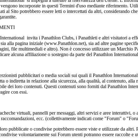
International si impegna a tutelare la riservatezza dell'Utente. L'Informa
e vengono incorporate in questi Termini d'uso mediante riferimento. Utili
iati al Sito potrebbero essere letti o intercettati da altri, considerando 
arantite.
MENTI
International invita i Panathlon Clubs, i Panathleti e altri visitatori a e
i sia alla pagina iniziale (www.Panathlon.net), sia ad altre pagine specifi
gini, file multimediali e altro). Non è concesso utilizzare un Marchio Pa
icare alcuna affiliazione o sostegno da parte del Panathlon International
rzionisti pubblicitari o media sociali sui quali il Panathlon Internation
 o indiretta in relazione alla sicurezza, alla qualità, al contenuto, alla n
abile dei loro contenuti. Questi contenuti sono forniti dal Panathlon In
ragire con essi.
heche virtuali, pannelli per messaggi, altri servizi e aree interattivi, o 
 raccomandazioni, ecc. (collettivamente indicati come "Forum" o "Foru
ro pubblicate o condivise potrebbero essere viste e utilizzate da altri. Pe
 condivise volontariamente sui Forum utenti potranno essere raccolte e ut