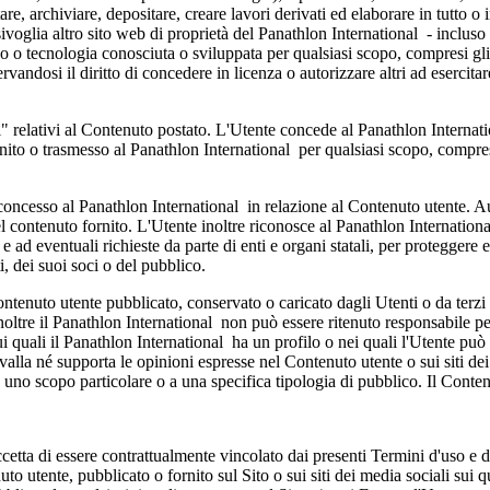
re, archiviare, depositare, creare lavori derivati ed elaborare in tutto o 
ivoglia altro sito web di proprietà del Panathlon International - incluso 
zo o tecnologia conosciuta o sviluppata per qualsiasi scopo, compresi gli
servandosi il diritto di concedere in licenza o autorizzare altri ad esercit
i" relativi al Contenuto postato. L'Utente concede al Panathlon Internati
ito o trasmesso al Panathlon International per qualsiasi scopo, compres
 concesso al Panathlon International in relazione al Contenuto utente. A
l contenuto fornito. L'Utente inoltre riconosce al Panathlon International
 e ad eventuali richieste da parte di enti e organi statali, per proteggere 
, dei suoi soci o del pubblico.
tenuto utente pubblicato, conservato o caricato dagli Utenti o da terzi o 
Inoltre il Panathlon International non può essere ritenuto responsabile pe
 sui quali il Panathlon International ha un profilo o nei quali l'Utente p
avvalla né supporta le opinioni espresse nel Contenuto utente o sui siti de
uno scopo particolare o a una specifica tipologia di pubblico. Il Contenu
etta di essere contrattualmente vincolato dai presenti Termini d'uso e d
 utente, pubblicato o fornito sul Sito o sui siti dei media sociali sui q