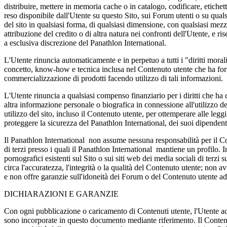
distribuire, mettere in memoria cache o in catalogo, codificare, etichetta
reso disponibile dall'Utente su questo Sito, sui Forum utenti o su quals
del sito in qualsiasi forma, di qualsiasi dimensione, con qualsiasi mez
attribuzione del credito o di altra natura nei confronti dell'Utente, e ri
a esclusiva discrezione del Panathlon International.
L'Utente rinuncia automaticamente e in perpetuo a tutti i "diritti moral
concetto, know-how e tecnica inclusa nel Contenuto utente che ha forn
commercializzazione di prodotti facendo utilizzo di tali informazioni.
L'Utente rinuncia a qualsiasi compenso finanziario per i diritti che ha
altra informazione personale o biografica in connessione all'utilizzo de
utilizzo del sito, incluso il Contenuto utente, per ottemperare alle leggi
proteggere la sicurezza del Panathlon International, dei suoi dipendenti
Il Panathlon International non assume nessuna responsabilità per il Con
di terzi presso i quali il Panathlon International mantiene un profilo. 
pornografici esistenti sul Sito o sui siti web dei media sociali di terzi
circa l'accuratezza, l'integrità o la qualità del Contenuto utente; non 
e non offre garanzie sull'idoneità dei Forum o del Contenuto utente ad 
DICHIARAZIONI E GARANZIE
Con ogni pubblicazione o caricamento di Contenuti utente, l'Utente acc
sono incorporate in questo documento mediante riferimento. Il Contenuto