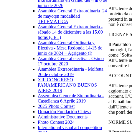
Extraordinaria en Gante, del 4 al 6 de
junio de 2026
All'Utente d
Asamblea General Extraordinaria_24
protetto da 
de mayo:en modalidad
presenti in 
TELEMÁTICA
non è consent
Asamblea General Extraordinaria -
sábado 14 de diciembre a las 15.00
LICENZE 
horas (CET)
Asamblea General Ordinaria y
Il Panathlon 
Electiva - Mesa Redonda 14-15 de
immagini, l'
junio de 2024 – Agrigento (I)
come "Softwar
Asamblea General electiva - Osimo
All'Utente no
17 octubre 2020
convertire il
Asamblea Extraordinaria - Molfetta
26 de octubre 2019
ACCOUNT,
XIII CONGRESO
PANAMERICANO BUENOS
All'Utente pu
AIRES 2019
aggiornato e 
Assemblea Generale Straordinaria -
account. L'U
Castellanza 6 Aprile 2019
al Panathlon 
2025 Photo Contest
dall'Utente s
Donación Fundación Chiesa
che potrà den
Administrative Documents
Photo Contest 2024
NORME SU
International visual art competition