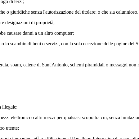
ogo di terzi;
 o giuridiche senza l'autorizzazione del titolare; o che sia calunnioso, 
ltre designazioni di proprietà;
ebbe causare danni a un altro computer;
a o lo scambio di beni o servizi, con la sola eccezione delle pagine del 
derata, spam, catene di Sant'Antonio, schemi piramidali o messaggi non ri
 illegale;
ezzi elettronici o altri mezzi per qualsiasi scopo tra cui, senza limitazion
tro utente;
propria immagine, età o affiliazione al Panathlon International o con altr