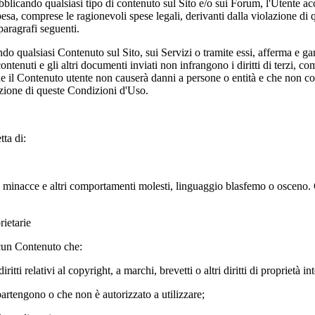
ubblicando qualsiasi tipo di contenuto sul Sito e/o sui Forum, l'Utente a
pesa, comprese le ragionevoli spese legali, derivanti dalla violazione di q
paragrafi seguenti.
qualsiasi Contenuto sul Sito, sui Servizi o tramite essi, afferma e garant
contenuti e gli altri documenti inviati non infrangono i diritti di terzi, c
) che il Contenuto utente non causerà danni a persone o entità e che non co
azione di queste Condizioni d'Uso.
tta di:
 minacce e altri comportamenti molesti, linguaggio blasfemo o osceno. C
rietarie
lcun Contenuto che:
ritti relativi al copyright, a marchi, brevetti o altri diritti di proprietà int
artengono o che non è autorizzato a utilizzare;