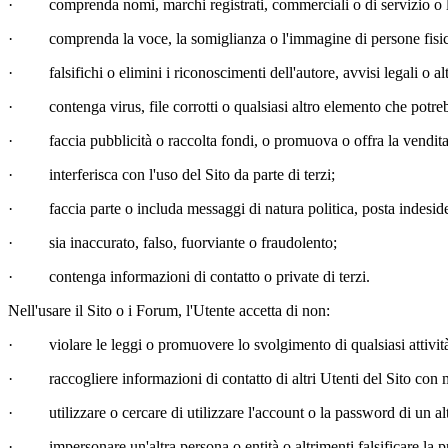
·
comprenda nomi, marchi registrati, commerciali o di servizio o l
·
comprenda la voce, la somiglianza o l'immagine di persone fisiche
·
falsifichi o elimini i riconoscimenti dell'autore, avvisi legali o a
·
contenga virus, file corrotti o qualsiasi altro elemento che potr
·
faccia pubblicità o raccolta fondi, o promuova o offra la vendit
·
interferisca con l'uso del Sito da parte di terzi;
·
faccia parte o includa messaggi di natura politica, posta indesi
·
sia inaccurato, falso, fuorviante o fraudolento;
·
contenga informazioni di contatto o private di terzi.
Nell'usare il Sito o i Forum, l'Utente accetta di non:
·
violare le leggi o promuovere lo svolgimento di qualsiasi attività
·
raccogliere informazioni di contatto di altri Utenti del Sito con m
·
utilizzare o cercare di utilizzare l'account o la password di un al
·
impersonare un'altra persona o entità o altrimenti falsificare la 