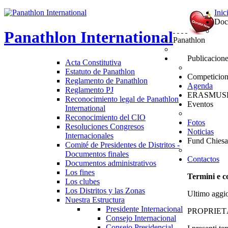
Inic
Doc
Panathlon
International
Panathlon
Publicacion
Acta Constitutiva
Estatuto de Panathlon
Competicion
Reglamento de Panathlon
Agenda
Reglamento PJ
ERASMUS
Reconocimiento legal de Panathlon
Eventos
International
Reconocimiento del CIO
Fotos
Resoluciones Congresos
Noticias
Internacionales
Fund Chiesa
Comité de Presidentes de Distritos -
Documentos finales
Contactos
Documentos administrativos
Los fines
Termini e c
Los clubes
Los Distritos y las Zonas
Ultimo aggi
Nuestra Estructura
Presidente Internacional
PROPRIET
Consejo Internacional
Consejo Presidencial