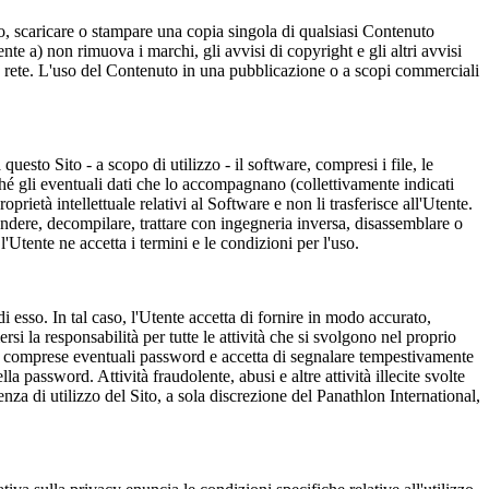
so, scaricare o stampare una copia singola di qualsiasi Contenuto
e a) non rimuova i marchi, gli avvisi di copyright e gli altri avvisi
in rete. L'uso del Contenuto in una pubblicazione o a scopi commerciali
uesto Sito - a scopo di utilizzo - il software, compresi i file, le
hé gli eventuali dati che lo accompagnano (collettivamente indicati
oprietà intellettuale relativi al Software e non li trasferisce all'Utente.
vendere, decompilare, trattare con ingegneria inversa, disassemblare o
'Utente ne accetta i termini e le condizioni per l'uso.
di esso. In tal caso, l'Utente accetta di fornire in modo accurato,
i la responsabilità per tutte le attività che si svolgono nel proprio
nt, comprese eventuali password e accetta di segnalare tempestivamente
a password. Attività fraudolente, abusi e altre attività illecite svolte
enza di utilizzo del Sito, a sola discrezione del Panathlon International,