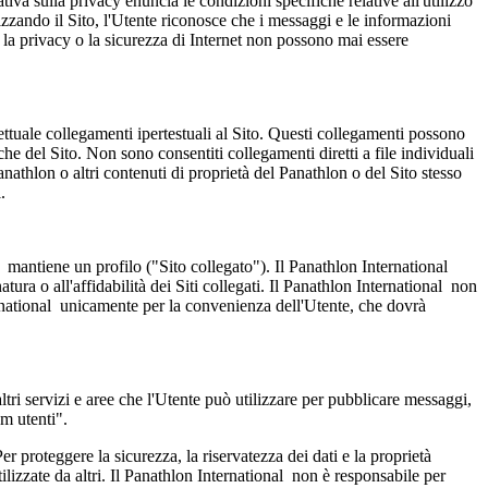
tiva sulla privacy enuncia le condizioni specifiche relative all'utilizzo
zzando il Sito, l'Utente riconosce che i messaggi e le informazioni
che la privacy o la sicurezza di Internet non possono mai essere
ffettuale collegamenti ipertestuali al Sito. Questi collegamenti possono
che del Sito. Non sono consentiti collegamenti diretti a file individuali
nathlon o altri contenuti di proprietà del Panathlon o del Sito stesso
.
al mantiene un profilo ("Sito collegato"). Il Panathlon International
atura o all'affidabilità dei Siti collegati. Il Panathlon International non
ternational unicamente per la convenienza dell'Utente, che dovrà
altri servizi e aree che l'Utente può utilizzare per pubblicare messaggi,
m utenti".
r proteggere la sicurezza, la riservatezza dei dati e la proprietà
ilizzate da altri. Il Panathlon International non è responsabile per