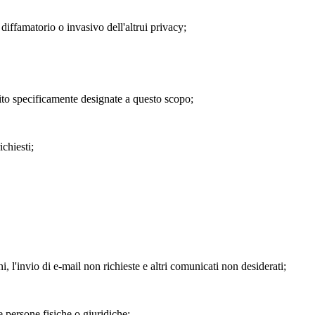
diffamatorio o invasivo dell'altrui privacy;
Sito specificamente designate a questo scopo;
chiesti;
i, l'invio di e-mail non richieste e altri comunicati non desiderati;
e persone fisiche o giuridiche;