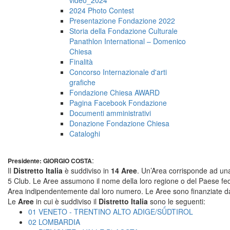
2024 Photo Contest
Presentazione Fondazione 2022
Storia della Fondazione Culturale
Panathlon International – Domenico
Chiesa
Finalità
Concorso Internazionale d'arti
grafiche
Fondazione Chiesa AWARD
Pagina Facebook Fondazione
Documenti amministrativi
Donazione Fondazione Chiesa
Cataloghi
:
Presidente: GIORGIO COSTA
Il
Distretto Italia
è suddiviso in
14 Aree
. Un’Area corrisponde ad una 
5 Club. Le Aree assumono il nome della loro regione o del Paese feder
Area indipendentemente dal loro numero. Le Aree sono finanziate dalle 
Le
Aree
in cui è suddiviso il
Distretto Italia
sono le seguenti:
01 VENETO - TRENTINO ALTO ADIGE/SǗDTIROL
02 LOMBARDIA