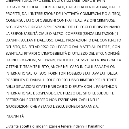
DERIVANTI DALL'IMPOSSIBILITÀ DI UTILIZZARE I DISPOSITIVI IN
DOTAZIONE O DI ACCEDERE AI DATI, DALLA PERDITA DI AFFARI, DATI O
PROFITTI, DALL'INTERRUZIONE DELL'ATTIVITÀ COMMERCIALE O ALTRO),
COME RISULTATO DI OBBLIGHI CONTRATTUALI, AZIONI CRIMINOSE,
NEGLIGENZA O RIGIDA APPLICAZIONE DELLE LEGGI CHE DISCIPLINANO
LA RESPONSABILITÀ CIVILE O ALTRO, COMPRESI (SENZA LIMITAZIONI) I
DANNI RISULTANTI DALL'USO, DALLE PRESTAZIONI O DAL CONTENUTO
DEL SITO, DAI SITI AD ESSO COLLEGATI O DAL MATERIALI DI TERZI, CON
EVENTUALI RITARDI O L'IMPOSSIBILITÀ DI UTILIZZO DEL SITO, NONCHÈ
DA INFORMAZIONI, SOFTWARE, PRODOTTI, SERVIZI E RELATIVA GRAFICA
OTTENUTI TRAMITE IL SITO, ANCHE NEL CASO IN CUI IL PANATHLON
INTERNATIONAL O I SUOI FORNITORI FOSSERO STATI AVVISATI DELLA
POSSIBILITÀ DI DANNI. IL SOLO ED ESCLUSIVO RIMEDIO PER L'UTENTE
NELLE SITUAZIONI CITATE E NEI CASI DI DISPUTA CON IL PANATHLON
INTERNATIONAL È SOSPENDERE L'UTILIZZO DEL SITO. LE SUDDETTE
RESTRIZIONI POTREBBERO NON ESSERE APPLICABILI NELLE
GIURISDIZIONI CHE VIETANO L'ESCLUSIONE DI GARANZIA.
INDENNITÀ
L'utente accetta di indennizzare e tenere indenni il Panathlon