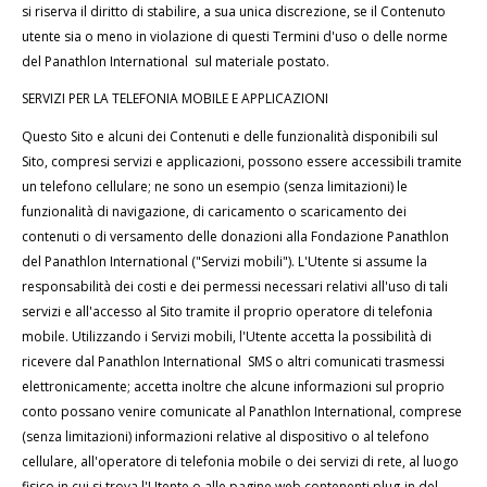
si riserva il diritto di stabilire, a sua unica discrezione, se il Contenuto
utente sia o meno in violazione di questi Termini d'uso o delle norme
del Panathlon International sul materiale postato.
SERVIZI PER LA TELEFONIA MOBILE E APPLICAZIONI
Questo Sito e alcuni dei Contenuti e delle funzionalità disponibili sul
Sito, compresi servizi e applicazioni, possono essere accessibili tramite
un telefono cellulare; ne sono un esempio (senza limitazioni) le
funzionalità di navigazione, di caricamento o scaricamento dei
contenuti o di versamento delle donazioni alla Fondazione Panathlon
del Panathlon International ("Servizi mobili"). L'Utente si assume la
responsabilità dei costi e dei permessi necessari relativi all'uso di tali
servizi e all'accesso al Sito tramite il proprio operatore di telefonia
mobile. Utilizzando i Servizi mobili, l'Utente accetta la possibilità di
ricevere dal Panathlon International SMS o altri comunicati trasmessi
elettronicamente; accetta inoltre che alcune informazioni sul proprio
conto possano venire comunicate al Panathlon International, comprese
(senza limitazioni) informazioni relative al dispositivo o al telefono
cellulare, all'operatore di telefonia mobile o dei servizi di rete, al luogo
fisico in cui si trova l'Utente o alle pagine web contenenti plug-in del