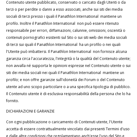
Contenuto utente pubblicato, conservato o caricato dagli Utenti o da
terzi o per perdite o danni a esso associati, anche sui siti dei media
sociali di terzi presso i quali il Panathlon International mantiene un
profilo. Inoltre il Panathlon International non può essere ritenuto
responsabile per errori, diffamazioni, calunnie, omissioni, oscenità o
contenuti pornografici esistenti sul Sito o sui siti web dei media sociali
di terzi sui quali il Panathlon International ha un profilo o nei quali
l'Utente può imbattersi. Il Panathlon International non fornisce alcuna
garanzia circa l'accuratezza, l'integrità o la qualità del Contenuto utente;
non avvalla né supporta le opinioni espresse nel Contenuto utente o sui
siti dei media sociali nei quali il Panathlon International mantiene un
profilo; e non offre garanzie sull'idoneità dei Forum o del Contenuto
utente ad uno scopo particolare o a una specifica tipologia di pubblico.
Il Contenuto utente è di esclusiva responsabilità della persona che lo ha
fornito.
DICHIARAZIONI E GARANZIE
Con ogni pubblicazione o caricamento di Contenuti utente, l'Utente
accetta di essere contrattualmente vincolato dai presenti Termini d'uso
e dalle altre condizioni che regolamentano anch'esse l'uso del Sito e