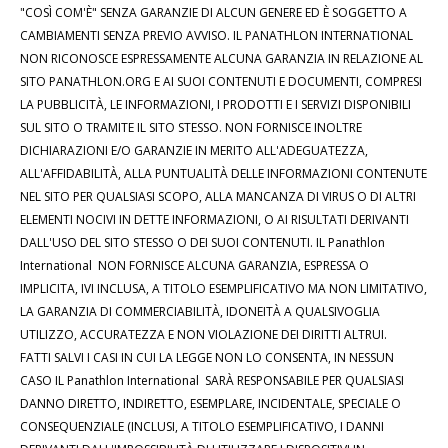
"COSÌ COM'È" SENZA GARANZIE DI ALCUN GENERE ED È SOGGETTO A
CAMBIAMENTI SENZA PREVIO AVVISO. IL PANATHLON INTERNATIONAL
NON RICONOSCE ESPRESSAMENTE ALCUNA GARANZIA IN RELAZIONE AL
SITO PANATHLON.ORG E AI SUOI CONTENUTI E DOCUMENTI, COMPRESI
LA PUBBLICITÀ, LE INFORMAZIONI, I PRODOTTI E I SERVIZI DISPONIBILI
SUL SITO O TRAMITE IL SITO STESSO. NON FORNISCE INOLTRE
DICHIARAZIONI E/O GARANZIE IN MERITO ALL'ADEGUATEZZA,
ALL'AFFIDABILITÀ, ALLA PUNTUALITÀ DELLE INFORMAZIONI CONTENUTE
NEL SITO PER QUALSIASI SCOPO, ALLA MANCANZA DI VIRUS O DI ALTRI
ELEMENTI NOCIVI IN DETTE INFORMAZIONI, O AI RISULTATI DERIVANTI
DALL'USO DEL SITO STESSO O DEI SUOI CONTENUTI. IL Panathlon
International NON FORNISCE ALCUNA GARANZIA, ESPRESSA O
IMPLICITA, IVI INCLUSA, A TITOLO ESEMPLIFICATIVO MA NON LIMITATIVO,
LA GARANZIA DI COMMERCIABILITÀ, IDONEITÀ A QUALSIVOGLIA
UTILIZZO, ACCURATEZZA E NON VIOLAZIONE DEI DIRITTI ALTRUI.
FATTI SALVI I CASI IN CUI LA LEGGE NON LO CONSENTA, IN NESSUN
CASO IL Panathlon International SARÀ RESPONSABILE PER QUALSIASI
DANNO DIRETTO, INDIRETTO, ESEMPLARE, INCIDENTALE, SPECIALE O
CONSEQUENZIALE (INCLUSI, A TITOLO ESEMPLIFICATIVO, I DANNI