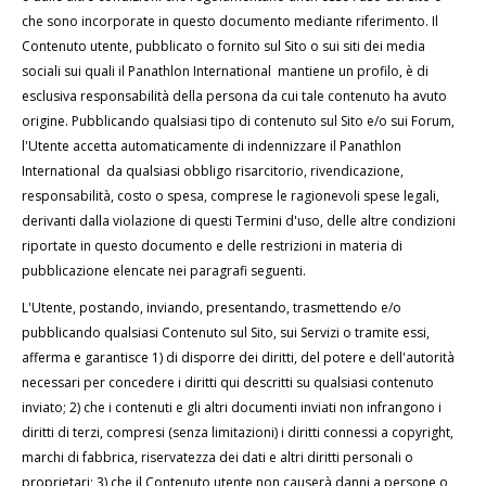
che sono incorporate in questo documento mediante riferimento. Il
Contenuto utente, pubblicato o fornito sul Sito o sui siti dei media
sociali sui quali il Panathlon International mantiene un profilo, è di
esclusiva responsabilità della persona da cui tale contenuto ha avuto
origine. Pubblicando qualsiasi tipo di contenuto sul Sito e/o sui Forum,
l'Utente accetta automaticamente di indennizzare il Panathlon
International da qualsiasi obbligo risarcitorio, rivendicazione,
responsabilità, costo o spesa, comprese le ragionevoli spese legali,
derivanti dalla violazione di questi Termini d'uso, delle altre condizioni
riportate in questo documento e delle restrizioni in materia di
pubblicazione elencate nei paragrafi seguenti.
L'Utente, postando, inviando, presentando, trasmettendo e/o
pubblicando qualsiasi Contenuto sul Sito, sui Servizi o tramite essi,
afferma e garantisce 1) di disporre dei diritti, del potere e dell'autorità
necessari per concedere i diritti qui descritti su qualsiasi contenuto
inviato; 2) che i contenuti e gli altri documenti inviati non infrangono i
diritti di terzi, compresi (senza limitazioni) i diritti connessi a copyright,
marchi di fabbrica, riservatezza dei dati e altri diritti personali o
proprietari; 3) che il Contenuto utente non causerà danni a persone o