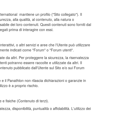
ternational mantiene un profilo ("Sito collegato"). Il
rezza, alla qualità, al contenuto, alla natura o
nsabile dei loro contenuti. Questi contenuti sono forniti dal
egati prima di interagire con essi.
erattivi, o altri servizi e aree che l'Utente può utilizzare
amente indicati come "Forum" o "Forum utenti".
te da altri. Per proteggere la sicurezza, la riservatezza
nti potranno essere raccolte e utilizzate da altri. Il
ontenuto pubblicato dall'Utente sul Sito e/o sui Forum
e e il Panathlon non rilascia dichiarazioni o garanzie in
izzo è a proprio rischio.
e e fisiche (Contenuto di terzi).
za, disponibilità, puntualità o affidabilità. L'utilizzo dei