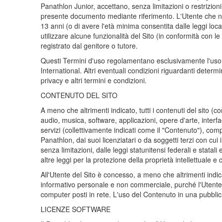
Panathlon Junior, accettano, senza limitazioni o restrizioni,
presente documento mediante riferimento. L'Utente che non a
13 anni (o di avere l'età minima consentita dalle leggi loca
utilizzare alcune funzionalità del Sito (in conformità con l
registrato dal genitore o tutore.
Questi Termini d'uso regolamentano esclusivamente l'uso de
International. Altri eventuali condizioni riguardanti deter
privacy e altri termini e condizioni.
CONTENUTO DEL SITO
A meno che altrimenti indicato, tutti i contenuti del sito (co
audio, musica, software, applicazioni, opere d'arte, interfa
servizi (collettivamente indicati come il "Contenuto"), comp
Panathlon, dai suoi licenziatari o da soggetti terzi con cui 
senza limitazioni, dalle leggi statunitensi federali e statali 
altre leggi per la protezione della proprietà intellettuale e
All'Utente del Sito è concesso, a meno che altrimenti indi
informativo personale e non commerciale, purché l'Utente a) 
computer posti in rete. L'uso del Contenuto in una pubblic
LICENZE SOFTWARE