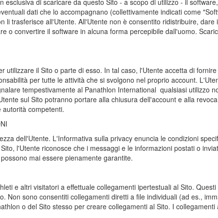
esclusiva di scaricare da questo Sito - a scopo di utilizzo - il software, 
eventuali dati che lo accompagnano (collettivamente indicati come "Softwa
 e non li trasferisce all'Utente. All'Utente non è consentito ridistribuire, d
 o convertire il software in alcuna forma percepibile dall'uomo. Scarica
 utilizzare il Sito o parte di esso. In tal caso, l'Utente accetta di forn
nsabilità per tutte le attività che si svolgono nel proprio account. L'Ute
nalare tempestivamente al Panathlon International qualsiasi utilizzo n
all'Utente sul Sito potranno portare alla chiusura dell'account e alla revoca
e autorità competenti.
NI
ezza dell'Utente. L'Informativa sulla privacy enuncia le condizioni specif
Sito, l'Utente riconosce che i messaggi e le informazioni postati o inviati 
on possono mai essere pienamente garantite.
eti e altri visitatori a effettuale collegamenti ipertestuali al Sito. Ques
. Non sono consentiti collegamenti diretti a file individuali (ad es., imma
athlon o del Sito stesso per creare collegamenti al Sito. I collegamenti 