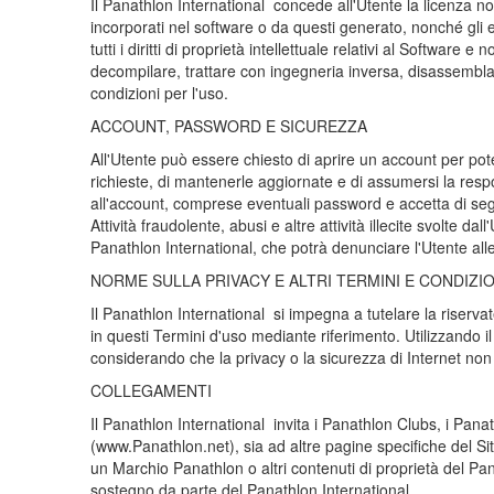
Il Panathlon International concede all'Utente la licenza non 
incorporati nel software o da questi generato, nonché gli 
tutti i diritti di proprietà intellettuale relativi al Software
decompilare, trattare con ingegneria inversa, disassemblare
condizioni per l'uso.
ACCOUNT, PASSWORD E SICUREZZA
All'Utente può essere chiesto di aprire un account per poter
richieste, di mantenerle aggiornate e di assumersi la respo
all'account, comprese eventuali password e accetta di seg
Attività fraudolente, abusi e altre attività illecite svolte d
Panathlon International, che potrà denunciare l'Utente all
NORME SULLA PRIVACY E ALTRI TERMINI E CONDIZIO
Il Panathlon International si impegna a tutelare la riservat
in questi Termini d'uso mediante riferimento. Utilizzando il 
considerando che la privacy o la sicurezza di Internet n
COLLEGAMENTI
Il Panathlon International invita i Panathlon Clubs, i Panathl
(www.Panathlon.net), sia ad altre pagine specifiche del Sito
un Marchio Panathlon o altri contenuti di proprietà del Pan
sostegno da parte del Panathlon International.