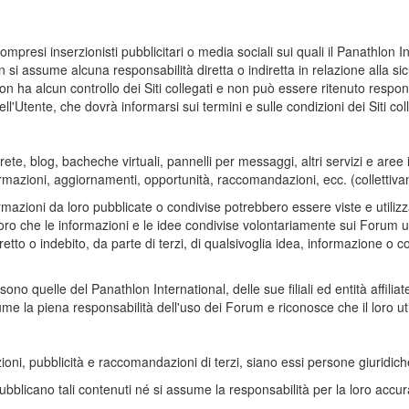
mpresi inserzionisti pubblicitari o media sociali sui quali il Panathlon In
si assume alcuna responsabilità diretta o indiretta in relazione alla sicu
al non ha alcun controllo dei Siti collegati e non può essere ritenuto respo
Utente, che dovrà informarsi sui termini e sulle condizioni dei Siti coll
e, blog, bacheche virtuali, pannelli per messaggi, altri servizi e aree int
mazioni, aggiornamenti, opportunità, raccomandazioni, ecc. (collettiv
mazioni da loro pubblicate o condivise potrebbero essere viste e utilizza
 loro che le informazioni e le idee condivise volontariamente sui Forum ute
tto o indebito, da parte di terzi, di qualsivoglia idea, informazione o c
o quelle del Panathlon International, delle sue filiali ed entità affiliat
me la piena responsabilità dell'uso dei Forum e riconosce che il loro util
mazioni, pubblicità e raccomandazioni di terzi, siano essi persone giuridich
blicano tali contenuti né si assume la responsabilità per la loro accuratez