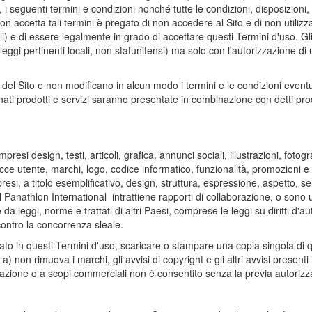
 i seguenti termini e condizioni nonché tutte le condizioni, disposizioni, l
ccetta tali termini è pregato di non accedere al Sito e di non utilizzar
li) e di essere legalmente in grado di accettare questi Termini d'uso. Gli
e leggi pertinenti locali, non statunitensi) ma solo con l'autorizzazione d
l Sito e non modificano in alcun modo i termini e le condizioni eventua
minati prodotti e servizi saranno presentate in combinazione con detti pro
mpresi design, testi, articoli, grafica, annunci sociali, illustrazioni, fot
cce utente, marchi, logo, codice informatico, funzionalità, promozioni e 
resi, a titolo esemplificativo, design, struttura, espressione, aspetto, se
il Panathlon International intrattiene rapporti di collaborazione, o sono 
e da leggi, norme e trattati di altri Paesi, comprese le leggi su diritti d'au
 contro la concorrenza sleale.
cato in questi Termini d'uso, scaricare o stampare una copia singola di
non rimuova i marchi, gli avvisi di copyright e gli altri avvisi presenti 
azione o a scopi commerciali non è consentito senza la previa autorizza