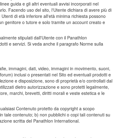
inee guida e gli altri eventuali avvisi incorporati nel
lo. Facendo uso del sito, l'Utente dichiara di avere più di
 Utenti di età inferiore all'età minima richiesta possono
i un genitore o tutore e solo tramite un account creato e
lmente stipulati dall'Utente con il Panathlon
dotti e servizi. Si veda anche il paragrafo Norme sulla
ografie, immagini, dati, video, immagini in movimento, suoni,
forum) inclusi o presentati nel Sito ed eventuali prodotti e
lezione e disposizione, sono di proprietà e/o controllati dal
utilizzati dietro autorizzazione e sono protetti legalmente,
tore, marchi, brevetti, diritti morali e veste estetica e le
 qualsiasi Contenuto protetto da copyright a scopo
in tale contenuto; b) non pubblichi o copi tali contenuti su
zione scritta del Panathlon International.