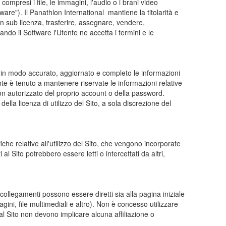
compresi i file, le immagini, l'audio o i brani video
re"). Il Panathlon International mantiene la titolarità e
are in sub licenza, trasferire, assegnare, vendere,
ndo il Software l'Utente ne accetta i termini e le
ire in modo accurato, aggiornato e completo le informazioni
nte è tenuto a mantenere riservate le informazioni relative
on autorizzato del proprio account o della password.
 della licenza di utilizzo del Sito, a sola discrezione del
iche relative all'utilizzo del Sito, che vengono incorporate
al Sito potrebbero essere letti o intercettati da altri,
ti collegamenti possono essere diretti sia alla pagina iniziale
gini, file multimediali e altro). Non è concesso utilizzare
al Sito non devono implicare alcuna affiliazione o