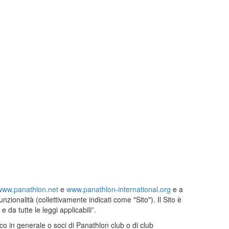
www.panathlon.net
e
www.panathlon-international.org
e a
unzionalità (collettivamente indicati come "Sito"). Il Sito è
e da tutte le leggi applicabili”.
lico in generale o soci di Panathlon club o di club