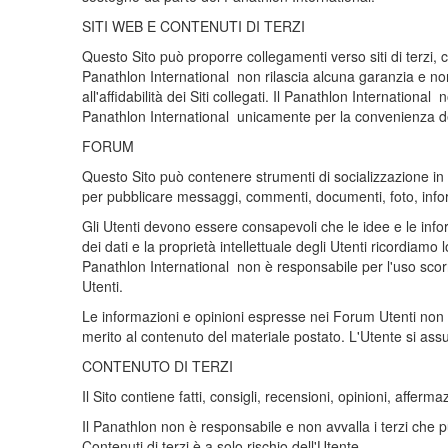
SITI WEB E CONTENUTI DI TERZI
Questo Sito può proporre collegamenti verso siti di terzi, co
Panathlon International non rilascia alcuna garanzia e non 
all'affidabilità dei Siti collegati. Il Panathlon Internation
Panathlon International unicamente per la convenienza dell'
FORUM
Questo Sito può contenere strumenti di socializzazione in ret
per pubblicare messaggi, commenti, documenti, foto, infor
Gli Utenti devono essere consapevoli che le idee e le infor
dei dati e la proprietà intellettuale degli Utenti ricordiamo
Panathlon International non è responsabile per l'uso scorre
Utenti.
Le informazioni e opinioni espresse nei Forum Utenti non son
merito al contenuto del materiale postato. L'Utente si assu
CONTENUTO DI TERZI
Il Sito contiene fatti, consigli, recensioni, opinioni, affer
Il Panathlon non è responsabile e non avvalla i terzi che pub
Contenuti di terzi è a solo rischio dell'Utente.