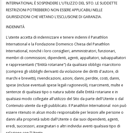
INTERNATIONAL È SOSPENDERE L'UTILIZZO DEL SITO. LE SUDDETTE
RESTRIZIONI POTREBBERO NON ESSERE APPLICABILI NELLE
GIURISDIZIONI CHE VIETANO L'ESCLUSIONE DI GARANZIA.
INDENNITÀ
L'utente accetta di indennizzare e tenere indenni il Panathlon
International e la Fondazione Domenico Chiesa del Panathlon
International, nonché i loro consiglieri, amministratori, funzionari,
membri di commissioni, dipendenti, agenti, appaltatori, subappaltatori
e rappresentanti ("Entità rotariane") da qualsiasi obbligo risarcitorio
(compresi gli obblighi derivanti da violazione dei diritti d'autore, di
marchi e brevetti), rivendicazioni, azioni, danni, perdite, costi, danni,
spese (incluse eventuali spese legali ragionevoli), risarcimenti, multe e
sentenze di qualsiasi tipo o natura subite dalle Entità rotariane e in
qualsiasi modo collegate all'utilizzo del Sito da parte dell'Utente o dal
Contenuto utente da egli pubblicato. Il Panathlon International non può
essere ritenuto in alcun modo responsabile per lesioni alle persone o
danni alla proprietà subiti dall'Utente o dai suoi dipendenti, agenti,
eredi, successori, assegnatari o altri individui aventi qualsiasi tipo di
relazione con l'Utente.