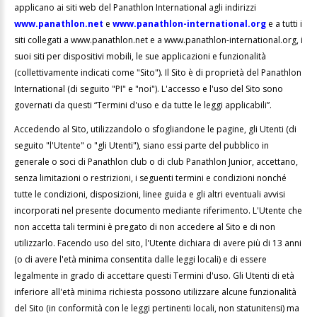
applicano ai siti web del Panathlon International agli indirizzi
www.panathlon.net
e
www.panathlon-international.org
e a tutti i
siti collegati a www.panathlon.net e a www.panathlon-international.org, i
suoi siti per dispositivi mobili, le sue applicazioni e funzionalità
(collettivamente indicati come "Sito"). Il Sito è di proprietà del Panathlon
International (di seguito "PI" e "noi"). L'accesso e l'uso del Sito sono
governati da questi “Termini d'uso e da tutte le leggi applicabili”.
Accedendo al Sito, utilizzandolo o sfogliandone le pagine, gli Utenti (di
seguito "l'Utente" o "gli Utenti"), siano essi parte del pubblico in
generale o soci di Panathlon club o di club Panathlon Junior, accettano,
senza limitazioni o restrizioni, i seguenti termini e condizioni nonché
tutte le condizioni, disposizioni, linee guida e gli altri eventuali avvisi
incorporati nel presente documento mediante riferimento. L'Utente che
non accetta tali termini è pregato di non accedere al Sito e di non
utilizzarlo. Facendo uso del sito, l'Utente dichiara di avere più di 13 anni
(o di avere l'età minima consentita dalle leggi locali) e di essere
legalmente in grado di accettare questi Termini d'uso. Gli Utenti di età
inferiore all'età minima richiesta possono utilizzare alcune funzionalità
del Sito (in conformità con le leggi pertinenti locali, non statunitensi) ma