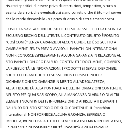
risultati specifici, di essere privo di interruzioni, tempestivo, sicuro o
esente da errori, che eventuali vizi siano corretti o che il Sito - o il server
che lo rende disponibile - sia privo di virus o di altri elementi nocivi.
L'USO E LA NAVIGAZIONE DEL SITO E DEI SITI A ESSO COLLEGATI SONO A
ESCLUSIVO RISCHIO DELL'UTENTE. IL CONTENUTO DEL SITO È FORNITO
"COSÌ COM'È" SENZA GARANZIE DI ALCUN GENERE ED È SOGGETTO A
CAMBIAMENTI SENZA PREVIO AVVISO. IL PANATHLON INTERNATIONAL
NON RICONOSCE ESPRESSAMENTE ALCUNA GARANZIA IN RELAZIONE AL
SITO PANATHLON.ORG E AI SUOI CONTENUTI E DOCUMENTI, COMPRESI
LA PUBBLICITÀ, LE INFORMAZIONI, I PRODOTTI E I SERVIZI DISPONIBILI
SUL SITO O TRAMITE IL SITO STESSO. NON FORNISCE INOLTRE
DICHIARAZIONI E/O GARANZIE IN MERITO ALL'ADEGUATEZZA,
ALL'AFFIDABILITÀ, ALLA PUNTUALITÀ DELLE INFORMAZIONI CONTENUTE
NEL SITO PER QUALSIASI SCOPO, ALLA MANCANZA DI VIRUS O DI ALTRI
ELEMENTI NOCIVI IN DETTE INFORMAZIONI, O AI RISULTATI DERIVANTI
DALL'USO DEL SITO STESSO O DEI SUOI CONTENUTI. IL Panathlon
International NON FORNISCE ALCUNA GARANZIA, ESPRESSA O
IMPLICITA, IVI INCLUSA, A TITOLO ESEMPLIFICATIVO MA NON LIMITATIVO,
LA GARANZIA DI COMMERCIABILITÀ, IDONEITÀ A QUALSIVOGLIA