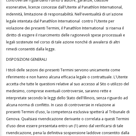
controversie riguardanti i diritti d'autore, garanzie, clausole
esonerative, licenze concesse dall'Utente al
Panathlon International,
indennità, limitazione di responsabilità. Nell'eventualità di un'azione
legale intentata dal Panathlon International contro l'Utente per
violazione dei presenti Termini, il Panathlon International si riserva il
diritto di esigere il risarcimento delle ragionevoli spese processuali e
legali sostenute nel corso di tale azione nonché di avvalersi di altri
rimedi consentiti dalla legge.
DISPOSIZIONI GENERALI
I titoli delle sezioni dei presenti Termini servono unicamente come
riferimento e non hanno alcuna efficacia legale o contrattuale. L'Utente
accetta che tutte le questioni relative al suo accesso al Sito o utilizzo del
medesimo, comprese eventuali controversie, saranno rette e
interpretate secondo le leggi dello Stato dell'Illinois, senza riguardo ad
alcuna norma di conflitto. In caso di controversie in relazione ai
presenti Termini d'uso, la competenza esclusiva spetterà al Tribunale di
Genova. Qualsiasi rivendicazione derivante o correlata a questi Termini
d'uso deve essere presentata entro un (1) anno dal verificarsi di tale
rivendicazione, pena la definitiva sospensione laddove consentito dalla