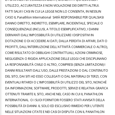
UTILIZZO, ACCURATEZZA E NON VIOLAZIONE DEI DIRITTI ALTRUI.
FATTI SALVI I CASI IN CUI LA LEGGE NON LO CONSENTA, IN NESSUN
CASO IL Panathlon International SARÀ RESPONSABILE PER QUALSIASI
DANNO DIRETTO, INDIRETTO, ESEMPLARE, INCIDENTALE, SPECIALE O
CONSEQUENZIALE (INCLUSI, A TITOLO ESEMPLIFICATIVO, I DANNI
DERIVANTI DALL'IMPOSSIBILITÀ DI UTILIZZARE I DISPOSITIVI IN
DOTAZIONE O DI ACCEDERE AI DATI, DALLA PERDITA DI AFFARI, DATI O
PROFITTI, DALL'INTERRUZIONE DELL'ATTIVITÀ COMMERCIALE O ALTRO),
COME RISULTATO DI OBBLIGHI CONTRATTUALI, AZIONI CRIMINOSE,
NEGLIGENZA O RIGIDA APPLICAZIONE DELLE LEGGI CHE DISCIPLINANO
LA RESPONSABILITÀ CIVILE O ALTRO, COMPRESI (SENZA LIMITAZIONI) I
DANNI RISULTANTI DALL'USO, DALLE PRESTAZIONI O DAL CONTENUTO
DEL SITO, DAI SITI AD ESSO COLLEGATI O DAL MATERIALI DI TERZI, CON
EVENTUALI RITARDI O L'IMPOSSIBILITÀ DI UTILIZZO DEL SITO, NONCHÈ
DA INFORMAZIONI, SOFTWARE, PRODOTTI, SERVIZI E RELATIVA GRAFICA
OTTENUTI TRAMITE IL SITO, ANCHE NEL CASO IN CUI IL PANATHLON
INTERNATIONAL O I SUOI FORNITORI FOSSERO STATI AVVISATI DELLA
POSSIBILITÀ DI DANNI. IL SOLO ED ESCLUSIVO RIMEDIO PER L'UTENTE
NELLE SITUAZIONI CITATE E NEI CASI DI DISPUTA CON IL PANATHLON