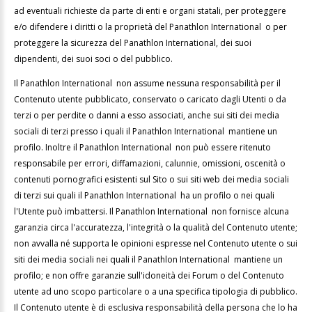
ad eventuali richieste da parte di enti e organi statali, per proteggere
e/o difendere i diritti o la proprietà del Panathlon International o per
proteggere la sicurezza del Panathlon International, dei suoi
dipendenti, dei suoi soci o del pubblico.
Il Panathlon International non assume nessuna responsabilità per il
Contenuto utente pubblicato, conservato o caricato dagli Utenti o da
terzi o per perdite o danni a esso associati, anche sui siti dei media
sociali di terzi presso i quali il Panathlon International mantiene un
profilo. Inoltre il Panathlon International non può essere ritenuto
responsabile per errori, diffamazioni, calunnie, omissioni, oscenità o
contenuti pornografici esistenti sul Sito o sui siti web dei media sociali
di terzi sui quali il Panathlon International ha un profilo o nei quali
l'Utente può imbattersi. Il Panathlon International non fornisce alcuna
garanzia circa l'accuratezza, l'integrità o la qualità del Contenuto utente;
non avvalla né supporta le opinioni espresse nel Contenuto utente o sui
siti dei media sociali nei quali il Panathlon International mantiene un
profilo; e non offre garanzie sull'idoneità dei Forum o del Contenuto
utente ad uno scopo particolare o a una specifica tipologia di pubblico.
Il Contenuto utente è di esclusiva responsabilità della persona che lo ha