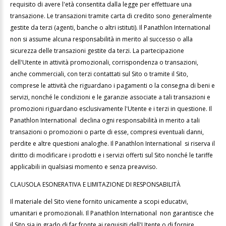
requisito di avere l'età consentita dalla legge per effettuare una
transazione. Le transazioni tramite carta di credito sono generalmente
gestite da terzi (agenti, banche o altri istituti). Il Panathlon International
non si assume alcuna responsabilità in merito al successo o alla
sicurezza delle transazioni gestite da terzi. La partecipazione
dell'Utente in attività promozionali, corrispondenza o transazioni,
anche commerciali, con terzi contattati sul Sito o tramite il Sito,
comprese le attività che riguardano i pagamenti o la consegna di beni e
servizi, nonché le condizioni e le garanzie associate a tali transazioni e
promozioni riguardano esclusivamente l'Utente e i terzi in questione. Il
Panathlon International declina ogni responsabilità in merito a tali
transazioni o promozioni o parte di esse, compresi eventuali danni,
perdite e altre questioni analoghe. Il Panathlon International si riserva il
diritto di modificare i prodotti e i servizi offerti sul Sito nonché le tariffe
applicabili in qualsiasi momento e senza preavviso.
CLAUSOLA ESONERATIVA E LIMITAZIONE DI RESPONSABILITÀ
Il materiale del Sito viene fornito unicamente a scopi educativi,
umanitari e promozionali. Il Panathlon International non garantisce che
il Sito sia in grado di far fronte ai requisiti dell'Utente o di fornire