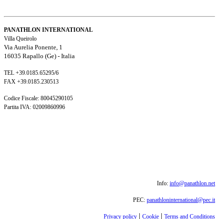
PANATHLON INTERNATIONAL
Villa Queirolo
Via Aurelia Ponente, 1
16035 Rapallo (Ge) -
Italia
TEL +39.0185.65295/6
FAX +39.0185.230513
Codice Fiscale: 80045290105
Partita IVA: 02009860996
Info:
info@panathlon.net
PEC:
panathloninternational@pec.it
|
|
Privacy policy
Cookie
Terms and Conditions