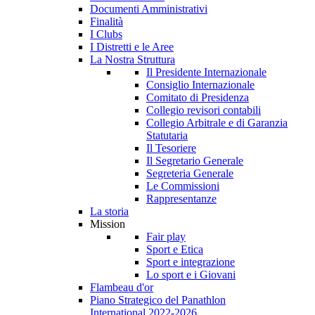
Documenti Amministrativi
Finalità
I Clubs
I Distretti e le Aree
La Nostra Struttura
Il Presidente Internazionale
Consiglio Internazionale
Comitato di Presidenza
Collegio revisori contabili
Collegio Arbitrale e di Garanzia
Statutaria
Il Tesoriere
Il Segretario Generale
Segreteria Generale
Le Commissioni
Rappresentanze
La storia
Mission
Fair play
Sport e Etica
Sport e integrazione
Lo sport e i Giovani
Flambeau d'or
Piano Strategico del Panathlon
International 2022-2026