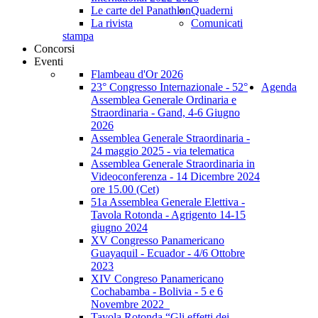
Le carte del Panathlon
Quaderni
La rivista
Comunicati
stampa
Concorsi
Eventi
Flambeau d'Or 2026
23° Congresso Internazionale - 52°
Agenda
Assemblea Generale Ordinaria e
Straordinaria - Gand, 4-6 Giugno
2026
Assemblea Generale Straordinaria -
24 maggio 2025 - via telematica
Assemblea Generale Straordinaria in
Videoconferenza - 14 Dicembre 2024
ore 15.00 (Cet)
51a Assemblea Generale Elettiva -
Tavola Rotonda - Agrigento 14-15
giugno 2024
XV Congresso Panamericano
Guayaquil - Ecuador - 4/6 Ottobre
2023
XIV Congreso Panamericano
Cochabamba - Bolivia - 5 e 6
Novembre 2022_
Tavola Rotonda “Gli effetti dei