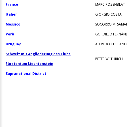
France
MARC ROZENBLAT
Italien
GIORGIO COSTA
Messico
SOCORRO M. SAMA
Perù
GORDILLO FERNÁN
Urugua
y
ALFREDO ETCHAND
Schweiz mit
Angliederung des Clubs
PETER WüTHRICH
Fürstentum Liechtenstein
Supranational District