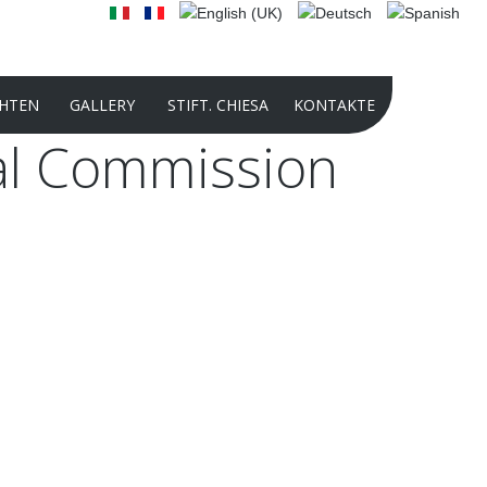
HTEN
GALLERY
STIFT. CHIESA
KONTAKTE
l
Commission
2025 PHOTO CONTEST
INTERNATIONAL AUDIO-VIDEO
COMPETITION 2024
PHOTO CONTEST 2024
PRÄSENTATION DER STIFTUNG 2022
GESCHICHTE DER KULTURSTIFTUNG
PANATHLON INTERNATIONAL -
DOMENICO CHIESA
INTERNATIONAL AUDIO-VIDEO
COMPETITION 2024