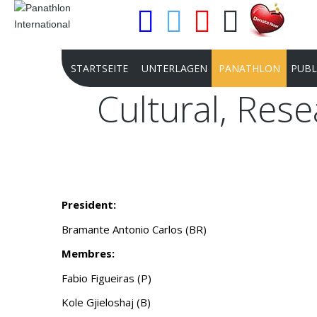
STARTSEITE
UNTERLAGEN
PANATHLON
PUBL
Cultural,
Rese
VERFASSUNGSGESETZ
FINALITÄT
CHA
STATUTEN PANATHLON
CLUBS
ZEI
INTERNATIONAL
DISTRIKTE UND AR
SON
VERBANDSORDNUNG PANATHLON
UNSERE STRUKTUR
PRE
President:
VERBANDSORDNUNG PJ
UNSERE GESCHICHT
Bramante Antonio Carlos (BR)
PANATHLON INTERNATIONAL
MISSION
JURISTISCHE ANERKENNUNG
Membres:
FLAMBEAU D'OR
IOC ANERKENNUNG
Fabio Figueiras (P)
PANATHLON INTER
BESCHLÜSSE INTERNATIONALE
Kole Gjieloshaj (B)
STRATEGIC PLAN 20