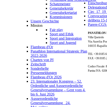
Einschreibu
Schatzmeister
Delegations
Generalsekretär
Circ_17_19
Generalsekretariat
Convocazion
Kommissionen
delibera 15
Unsere Geschichte
Parere-CGS-
Mission
Fair play
PANATHLON 
Sport und Ethik
Villa Queirolo
Sport und Integration
Via Aurelia Po
Sport und Jugend
16035 Rapallo
Flambeau d'Or
Panathlon International Strategic Plan
TEL +39.0185.
2022-2026
FAX +39.0185.
Charten von PI
Zeitschrift
Codice Fiscale:
Sonderhefte
Partita IVA: 02
Pressemeldungen
Flambeau d'Or 2026
23. Internationaler Kongress – 52.
Ordentliche und Ausserordentliche
Generalversammlung – Gent vom 4.
bis 6. Juni 2026
Ausserordentliche
Generalversammlung_ 24.