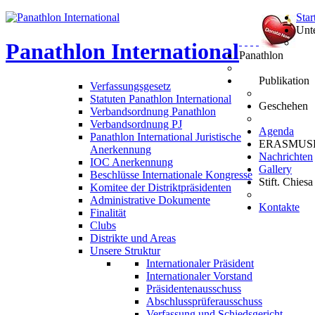
Star
Unt
Panathlon
International
Panathlon
Publikation
Verfassungsgesetz
Statuten Panathlon International
Geschehen
Verbandsordnung Panathlon
Verbandsordnung PJ
Agenda
Panathlon International Juristische
ERASMUS
Anerkennung
Nachrichten
IOC Anerkennung
Gallery
Beschlüsse Internationale Kongresse
Stift. Chiesa
Komitee der Distriktpräsidenten
Administrative Dokumente
Kontakte
Finalität
Clubs
Distrikte und Areas
Unsere Struktur
Internationaler Präsident
Internationaler Vorstand
Präsidentenausschuss
Abschlussprüferausschuss
Verfassung und Schiedsgericht