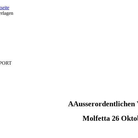
tseite
erlagen
PORT
AAusserordentlichen
Molfetta
26
Okto