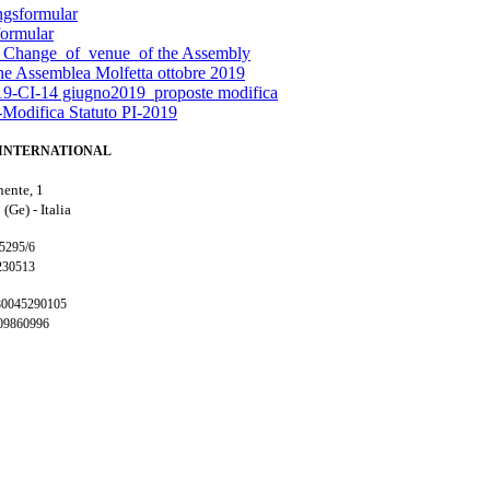
ngsformular
formular
_Change_of_venue_of the Assembly
e Assemblea Molfetta ottobre 2019
-19-CI-14 giugno2019_proposte modifica
Modifica Statuto PI-2019
INTERNATIONAL
nente, 1
 (Ge) -
Italia
65295/6
230513
 80045290105
009860996