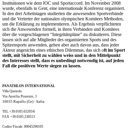
Institutionen wie dem IOC und Sportaccord. Im November 2008
wurde, ebenfalls in Gent, eine internationale Konferenz organisiert.
In den drei Arbeitstagen studierten die anwesenden Sportverbände
und die Vertreter der nationalen olympischen Komitees Methoden,
um die Erklärung zu implementieren. Als Ergebnis verpflichteten
sich die Anwesenden formell, in ihren Verbänden und Komitees
über die vorgeschlagenen “Integritätspläne” zu diskutieren. Diese
lassen sich auf alle Mitglieder des organisierten Sports und des
Spitzensports anwenden, gehen aber auch davon aus, dass jeder
Akteur angesichts eines ethischen Dilemmas, das sich o
ft im Sport
stellt, mit Sicherheit zu wählen weiss und in den Mittelpunkt
des Interesses stellt, dass es unbedingt notwendig ist, auf jeden
Fall die positiven Werte siegen zu lassen.
PANATHLON INTERNATIONAL
Villa Queirolo
Via Aurelia Ponente, 1
16035 Rapallo (Ge) -
Italia
TEL +39.0185.65295/6
FAX +39.0185.230513
Codice Fiscale: 80045290105