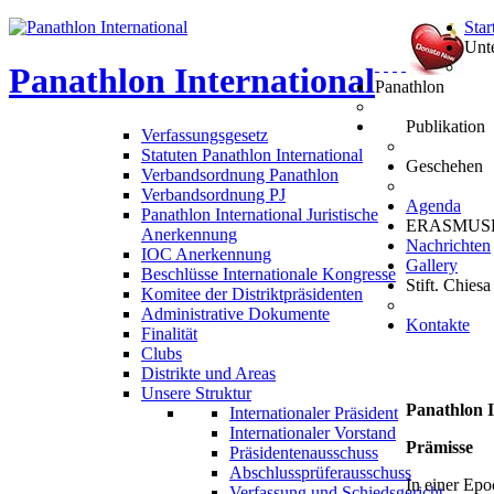
Star
Unt
Panathlon
International
Panathlon
Publikation
Verfassungsgesetz
Statuten Panathlon International
Geschehen
Verbandsordnung Panathlon
Verbandsordnung PJ
Agenda
Panathlon International Juristische
ERASMUS
Anerkennung
Nachrichten
IOC Anerkennung
Gallery
Beschlüsse Internationale Kongresse
Stift. Chiesa
Komitee der Distriktpräsidenten
Administrative Dokumente
Kontakte
Finalität
Clubs
Distrikte und Areas
Unsere Struktur
Panathlon I
Internationaler Präsident
Internationaler Vorstand
Prämisse
Präsidentenausschuss
Abschlussprüferausschuss
In einer Epo
Verfassung und Schiedsgericht