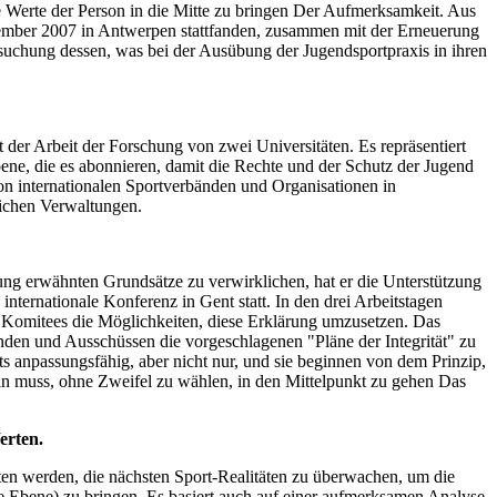
die Werte der Person in die Mitte zu bringen Der Aufmerksamkeit. Aus
ember 2007 in Antwerpen stattfanden, zusammen mit der Erneuerung
suchung dessen, was bei der Ausübung der Jugendsportpraxis in ihren
der Arbeit der Forschung von zwei Universitäten. Es repräsentiert
bene, die es abonnieren, damit die Rechte und der Schutz der Jugend
on internationalen Sportverbänden und Organisationen in
lichen Verwaltungen.
ärung erwähnten Grundsätze zu verwirklichen, hat er die Unterstützung
ternationale Konferenz in Gent statt. In den drei Arbeitstagen
n Komitees die Möglichkeiten, diese Erklärung umzusetzen. Das
den und Ausschüssen die vorgeschlagenen "Pläne der Integrität" zu
ts anpassungsfähig, aber nicht nur, und sie beginnen von dem Prinzip,
 sein muss, ohne Zweifel zu wählen, in den Mittelpunkt zu gehen Das
erten.
eten werden, die nächsten Sport-Realitäten zu überwachen, um die
riale Ebene) zu bringen. Es basiert auch auf einer aufmerksamen Analyse