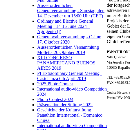
Mai_online
der fortgesc
Ausserordentlichen
adressieren
Generalversammlung - Samstag, den
unter Berüc
14. Dezember um 15:00 Uhr (CET)
Projekts der
Ordinary and Elective General
Gebiet der L
Meeting - 14-15 June 2024 –
seinen Clubs
Agrigento (I)
eigenen Geme
Generalwahlversammlung - Osimo
Gipfeltreffe
17. Oktober 2020
Ausserordentlichen Versammlung
Molfetta 26 Oktober 2019
PANATHLON 
XIII CONGRESO
Villa Queirolo
Via Aurelia Po
PANAMERICANO BUENOS
16035 Rapallo
AIRES 2019
PI Extraordinary General Meeting -
TEL +39.0185.
Castellanza 6th April 2019
FAX +39.0185.
2025 Photo Contest
International audio-video Competition
Codice Fiscale:
2024
Partita IVA: 02
Photo Contest 2024
Präsentation der Stiftung 2022
Geschichte der Kulturstiftung
Panathlon International - Domenico
Chiesa
International audio-video Competition