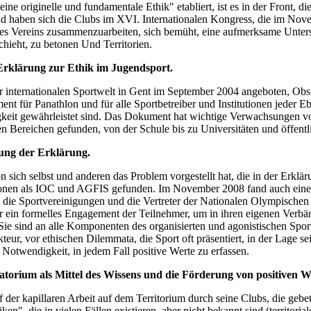
ine originelle und fundamentale Ethik" etabliert, ist es in der Front, 
d haben sich die Clubs im XVI. Internationalen Kongress, die im Nov
des Vereins zusammenzuarbeiten, sich bemüht, eine aufmerksame Unter
hieht, zu betonen Und Territorien.
Erklärung zur Ethik im Jugendsport.
 internationalen Sportwelt in Gent im September 2004 angeboten, Obst 
nt für Panathlon und für alle Sportbetreiber und Institutionen jeder E
igkeit gewährleistet sind. Das Dokument hat wichtige Verwachsungen v
n Bereichen gefunden, von der Schule bis zu Universitäten und öffent
ung der Erklärung.
n sich selbst und anderen das Problem vorgestellt hat, die in der Erkl
ionen als IOC und AGFIS gefunden. Im November 2008 fand auch eine in
 die Sportvereinigungen und die Vertreter der Nationalen Olympische
 ein formelles Engagement der Teilnehmer, um in ihren eigenen Verbän
 Sie sind an alle Komponenten des organisierten und agonistischen Spor
kteur, vor ethischen Dilemmata, die Sport oft präsentiert, in der Lage
r Notwendigkeit, in jedem Fall positive Werte zu erfassen.
torium als Mittel des Wissens und die Förderung von positiven W
f der kapillaren Arbeit auf dem Territorium durch seine Clubs, die geb
iken", die in vielen Fällen existieren, aber nicht bekannt sind (territo