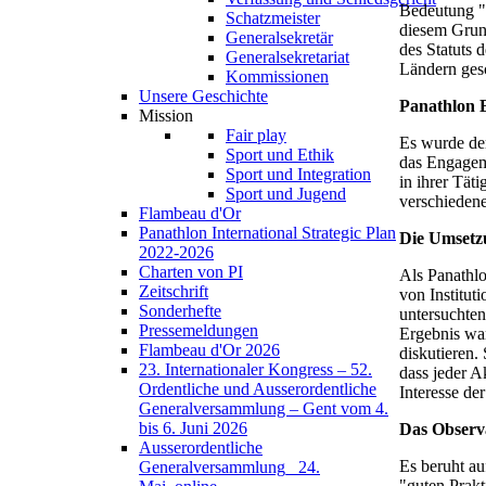
Bedeutung "e
Schatzmeister
diesem Grun
Generalsekretär
des Statuts 
Generalsekretariat
Ländern gesc
Kommissionen
Unsere Geschichte
Panathlon 
Mission
Fair play
Es wurde der
Sport und Ethik
das Engageme
Sport und Integration
in ihrer Tät
Sport und Jugend
verschiedene
Flambeau d'Or
Panathlon International Strategic Plan
Die Umsetz
2022-2026
Charten von PI
Als Panathlo
Zeitschrift
von Institut
Sonderhefte
untersuchten
Pressemeldungen
Ergebnis war
Flambeau d'Or 2026
diskutieren.
23. Internationaler Kongress – 52.
dass jeder A
Ordentliche und Ausserordentliche
Interesse de
Generalversammlung – Gent vom 4.
bis 6. Juni 2026
Das Observa
Ausserordentliche
Es beruht au
Generalversammlung_ 24.
"guten Prakt