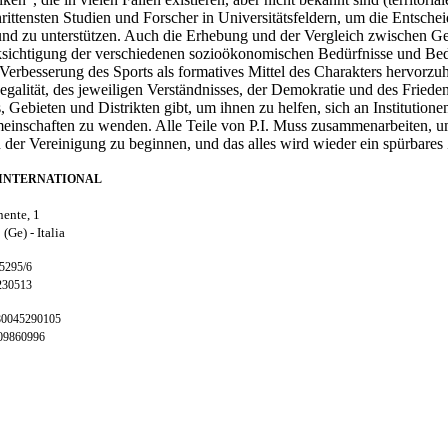
hrittensten Studien und Forscher in Universitätsfeldern, um die Ents
 und zu unterstützen. Auch die Erhebung und der Vergleich zwischen 
ksichtigung der verschiedenen sozioökonomischen Bedürfnisse und Bed
 Verbesserung des Sports als formatives Mittel des Charakters hervorz
egalität, des jeweiligen Verständnisses, der Demokratie und des Frieden
, Gebieten und Distrikten gibt, um ihnen zu helfen, sich an Institution
inschaften zu wenden. Alle Teile von P.I. Muss zusammenarbeiten, um 
n der Vereinigung zu beginnen, und das alles wird wieder ein spürbares Z
INTERNATIONAL
nente, 1
 (Ge) -
Italia
65295/6
230513
 80045290105
009860996