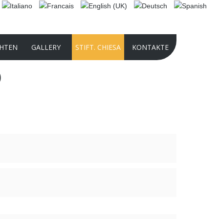
HTEN
GALLERY
STIFT. CHIESA
KONTAKTE
b
2025 PHOTO CONTEST
INTERNATIONAL AUDIO-VIDEO
COMPETITION 2024
PHOTO CONTEST 2024
PRÄSENTATION DER STIFTUNG 2022
GESCHICHTE DER KULTURSTIFTUNG
PANATHLON INTERNATIONAL -
DOMENICO CHIESA
INTERNATIONAL AUDIO-VIDEO
COMPETITION 2024