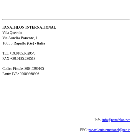
PANATHLON INTERNATIONAL
Villa Queirolo
Via Aurelia Ponente, 1
16035 Rapallo (Ge) -
Italia
TEL +39.0185.65295/6
FAX +39.0185.230513
Codice Fiscale: 80045290105
Partita IVA: 02009860996
Info:
info@panathlon.net
PEC:
panathloninternational@pec.it