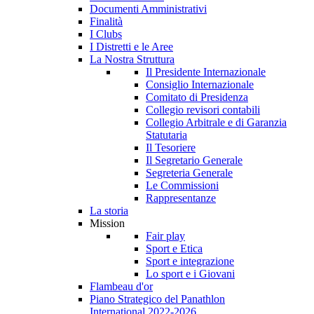
Documenti Amministrativi
Finalità
I Clubs
I Distretti e le Aree
La Nostra Struttura
Il Presidente Internazionale
Consiglio Internazionale
Comitato di Presidenza
Collegio revisori contabili
Collegio Arbitrale e di Garanzia
Statutaria
Il Tesoriere
Il Segretario Generale
Segreteria Generale
Le Commissioni
Rappresentanze
La storia
Mission
Fair play
Sport e Etica
Sport e integrazione
Lo sport e i Giovani
Flambeau d'or
Piano Strategico del Panathlon
International 2022-2026