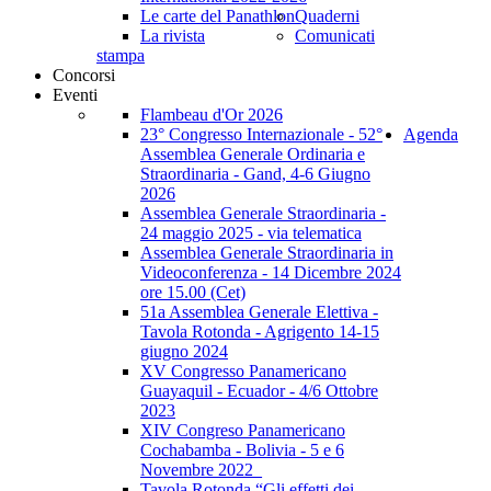
Le carte del Panathlon
Quaderni
La rivista
Comunicati
stampa
Concorsi
Eventi
Flambeau d'Or 2026
23° Congresso Internazionale - 52°
Agenda
Assemblea Generale Ordinaria e
Straordinaria - Gand, 4-6 Giugno
2026
Assemblea Generale Straordinaria -
24 maggio 2025 - via telematica
Assemblea Generale Straordinaria in
Videoconferenza - 14 Dicembre 2024
ore 15.00 (Cet)
51a Assemblea Generale Elettiva -
Tavola Rotonda - Agrigento 14-15
giugno 2024
XV Congresso Panamericano
Guayaquil - Ecuador - 4/6 Ottobre
2023
XIV Congreso Panamericano
Cochabamba - Bolivia - 5 e 6
Novembre 2022_
Tavola Rotonda “Gli effetti dei