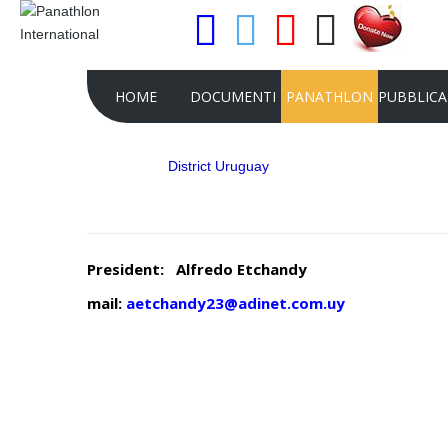
HOME
DOCUMENTI
PANATHLON
PUBBLICA
District Uruguay
STATUTO DEL PANATHLON
FINALITÀ
LE CAR
ATTO COSTITUTIVO
I CLUBS
LA RIVIS
QUADER
REGOLAMENTO DEL PANATHLON
I DISTRETTI E LE AREE
President: Alfredo Etchandy
COMUNI
RICONOSCIMENTO GIURIDICO DEL
LA NOSTRA STRUTTU
PANATHLON INTERNATIONAL
mail:
aetchandy23@adinet.com.uy
LA STORIA
REGOLAMENTO PJ
MISSION
RICONOSCIMENTO DEL CIO
FLAMBEAU D'OR
RISOLUZIONI CONGRESSI
PIANO STRATEGICO D
INTERNAZIONALI
INTERNATIONAL 2022-