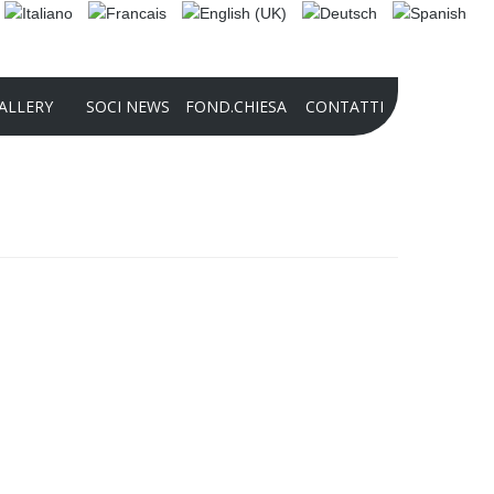
ALLERY
SOCI NEWS
FOND.CHIESA
CONTATTI
2025 PHOTO CONTEST
COMPETIZIONE INTERNAZIONALE DI
AUDIO-VIDEO_2024
2024 PHOTO CONTEST
PRESENTAZIONE FONDAZIONE 2022
STORIA DELLA FONDAZIONE
CULTURALE PANATHLON
INTERNATIONAL – DOMENICO
CHIESA
FINALITÀ