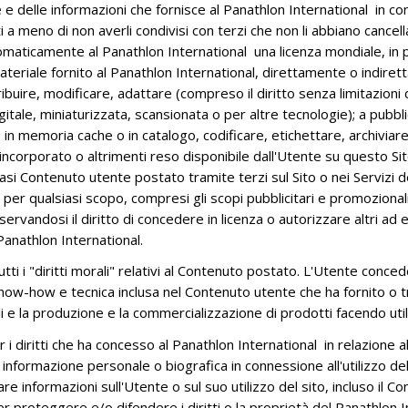
 delle informazioni che fornisce al Panathlon International in conf
 meno di non averli condivisi con terzi che non li abbiano cancella
utomaticamente al Panathlon International una licenza mondiale, in 
al materiale fornito al Panathlon International, direttamente o indi
 distribuire, modificare, adattare (compreso il diritto senza limitazi
itale, miniaturizzata, scansionata o per altre tecnologie); a pubbli
in memoria cache o in catalogo, codificare, etichettare, archiviare
 incorporato o altrimenti reso disponibile dall'Utente su questo Sit
asi Contenuto utente postato tramite terzi sul Sito o nei Servizi de
er qualsiasi scopo, compresi gli scopi pubblicitari e promozionali,
iservandosi il diritto di concedere in licenza o autorizzare altri ad 
Panathlon International.
 i "diritti morali" relativi al Contenuto postato. L'Utente concede 
now-how e tecnica inclusa nel Contenuto utente che ha fornito o 
e la produzione e la commercializzazione di prodotti facendo utiliz
 i diritti che ha concesso al Panathlon International in relazione 
 informazione personale o biografica in connessione all'utilizzo de
lgare informazioni sull'Utente o sul suo utilizzo del sito, incluso il
 per proteggere e/o difendere i diritti o la proprietà del Panathlon