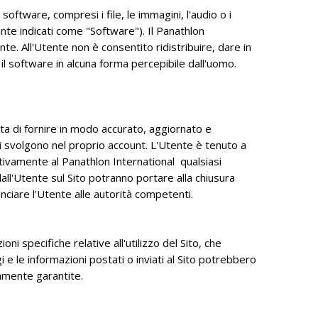
software, compresi i file, le immagini, l'audio o i
nte indicati come "Software"). Il Panathlon
tente. All'Utente non è consentito ridistribuire, dare in
l software in alcuna forma percepibile dall'uomo.
etta di fornire in modo accurato, aggiornato e
si svolgono nel proprio account. L'Utente è tenuto a
ivamente al Panathlon International qualsiasi
dall'Utente sul Sito potranno portare alla chiusura
unciare l'Utente alle autorità competenti.
ni specifiche relative all'utilizzo del Sito, che
e le informazioni postati o inviati al Sito potrebbero
namente garantite.