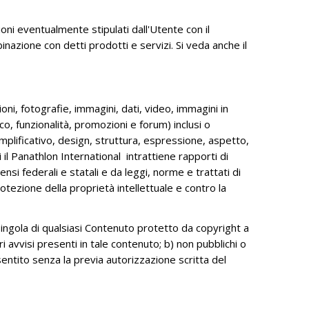
CONCORSO INTERNAZIONALE D'ARTI
ni eventualmente stipulati dall'Utente con il
GRAFICHE
nazione con detti prodotti e servizi. Si veda anche il
FONDAZIONE CHIESA AWARD
PAGINA FACEBOOK FONDAZIONE
DOCUMENTI AMMINISTRATIVI
zioni, fotografie, immagini, dati, video, immagini in
o, funzionalità, promozioni e forum) inclusi o
DONAZIONE FONDAZIONE CHIESA
emplificativo, design, struttura, espressione, aspetto,
CATALOGHI
 il Panathlon International intrattiene rapporti di
nsi federali e statali e da leggi, norme e trattati di
protezione della proprietà intellettuale e contro la
singola di qualsiasi Contenuto protetto da copyright a
i avvisi presenti in tale contenuto; b) non pubblichi o
entito senza la previa autorizzazione scritta del