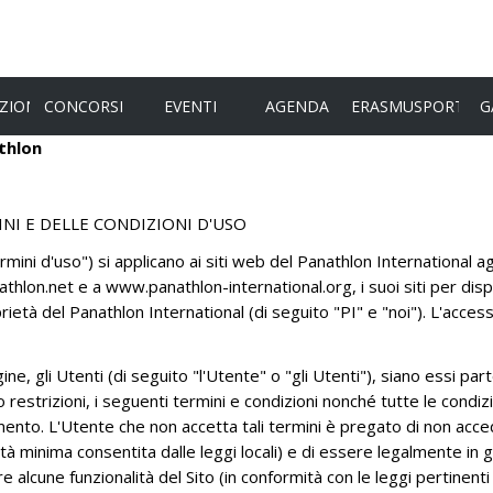
ZIONI
CONCORSI
EVENTI
AGENDA
ERASMUSPORT
G
athlon
TE DEL PANATHLON
FLAMBEAU D'OR 2026
YOULEAD
NI E DELLE CONDIZIONI D'USO
TA
23° CONGRESSO INTERNAZIONALE -
MINDFIT
52° ASSEMBLEA GENERALE
NI
rmini d'uso") si applicano ai siti web del Panathlon International agl
ORDINARIA E STRAORDINARIA -
athlon.net e a www.panathlon-international.org, i suoi siti per dispo
CATI STAMPA
GAND, 4-6 GIUGNO 2026
RA
IL PRESIDENTE INTERNAZIONALE
oprietà del Panathlon International (di seguito "PI" e "noi"). L'acce
ASSEMBLEA GENERALE
CONSIGLIO INTERNAZIONALE
STRAORDINARIA - 24 MAGGIO 2025 -
ne, gli Utenti (di seguito "l'Utente" o "gli Utenti"), siano essi par
COMITATO DI PRESIDENZA
FAIR PLAY
VIA TELEMATICA
 restrizioni, i seguenti termini e condizioni nonché tutte le condizion
COLLEGIO REVISORI CONTABILI
SPORT E ETICA
to. L'Utente che non accetta tali termini è pregato di non acceder
ASSEMBLEA GENERALE
'età minima consentita dalle leggi locali) e di essere legalmente in 
STRAORDINARIA IN
EL PANATHLON
COLLEGIO ARBITRALE E DI GARANZIA
SPORT E INTEGRAZIONE
re alcune funzionalità del Sito (in conformità con le leggi pertinenti
VIDEOCONFERENZA - 14 DICEMBRE
2026
STATUTARIA