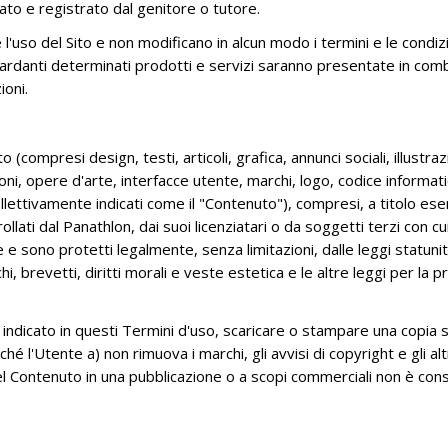
LO SPORT E I GIOVANI
ato e registrato dal genitore o tutore.
2024 ORE 15.00 (CET)
IL TESORIERE
so del Sito e non modificano in alcun modo i termini e le condizio
51A ASSEMBLEA GENERALE ELETTIVA
IL SEGRETARIO GENERALE
guardanti determinati prodotti e servizi saranno presentate in combi
- TAVOLA ROTONDA - AGRIGENTO
ioni.
14-15 GIUGNO 2024
SEGRETERIA GENERALE
XV CONGRESSO PANAMERICANO
LE COMMISSIONI
GUAYAQUIL - ECUADOR - 4/6
o (compresi design, testi, articoli, grafica, annunci sociali, illustra
RAPPRESENTANZE
OTTOBRE 2023
i, opere d'arte, interfacce utente, marchi, logo, codice informatic
ollettivamente indicati come il "Contenuto"), compresi, a titolo es
XIV CONGRESO PANAMERICANO
lati dal Panathlon, dai suoi licenziatari o da soggetti terzi con cui
COCHABAMBA - BOLIVIA - 5 E 6
 e sono protetti legalmente, senza limitazioni, dalle leggi statunite
NOVEMBRE 2022_
hi, brevetti, diritti morali e veste estetica e le altre leggi per la 
TAVOLA ROTONDA “GLI EFFETTI DEI
CONFLITTI E DELLA POLITICA NELLO
 indicato in questi Termini d'uso, scaricare o stampare una copia 
SPORT”
l'Utente a) non rimuova i marchi, gli avvisi di copyright e gli altr
ASSEMBLEA GENERALE E
del Contenuto in una pubblicazione o a scopi commerciali non è cons
STRAORDINARIA - LOSANNA 11
GIUGNO 2022