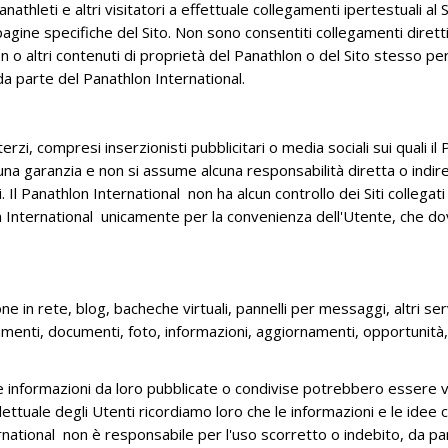
Panathleti e altri visitatori a effettuale collegamenti ipertestuali a
agine specifiche del Sito. Non sono consentiti collegamenti diretti a 
 o altri contenuti di proprietà del Panathlon o del Sito stesso per 
a parte del Panathlon International.
rzi, compresi inserzionisti pubblicitari o media sociali sui quali il
una garanzia e non si assume alcuna responsabilità diretta o indirett
gati. Il Panathlon International non ha alcun controllo dei Siti colle
 International unicamente per la convenienza dell'Utente, che dovrà
in rete, blog, bacheche virtuali, pannelli per messaggi, altri serviz
menti, documenti, foto, informazioni, aggiornamenti, opportunità,
 informazioni da loro pubblicate o condivise potrebbero essere vis
ellettuale degli Utenti ricordiamo loro che le informazioni e le id
ernational non è responsabile per l'uso scorretto o indebito, da par