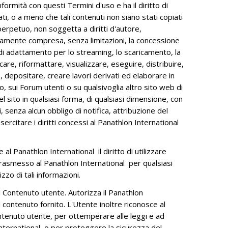
ormità con questi Termini d'uso e ha il diritto di
ti, o a meno che tali contenuti non siano stati copiati
perpetuo, non soggetta a diritti d'autore,
rettamente compresa, senza limitazioni, la concessione
oni di adattamento per lo streaming, lo scaricamento, la
care, riformattare, visualizzare, eseguire, distribuire,
, depositare, creare lavori derivati ed elaborare in
o, sui Forum utenti o su qualsivoglia altro sito web di
l sito in qualsiasi forma, di qualsiasi dimensione, con
 senza alcun obbligo di notifica, attribuzione del
esercitare i diritti concessi al Panathlon International
al Panathlon International il diritto di utilizzare
trasmesso al Panathlon International per qualsiasi
zo di tali informazioni.
al Contenuto utente. Autorizza il Panathlon
l contenuto fornito. L'Utente inoltre riconosce al
 Contenuto utente, per ottemperare alle leggi e ad
 International o per proteggere la sicurezza del