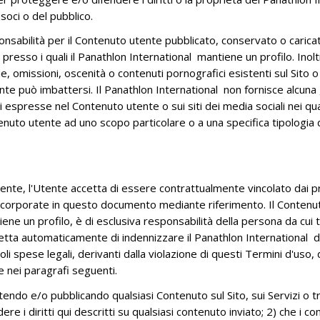
soci o del pubblico.
sabilità per il Contenuto utente pubblicato, conservato o caricato
zi presso i quali il Panathlon International mantiene un profilo. In
, omissioni, oscenità o contenuti pornografici esistenti sul Sito o su
nte può imbattersi. Il Panathlon International non fornisce alcuna ga
espresse nel Contenuto utente o sui siti dei media sociali nei qual
enuto utente ad uno scopo particolare o a una specifica tipologia d
nte, l'Utente accetta di essere contrattualmente vincolato dai pr
orporate in questo documento mediante riferimento. Il Contenuto u
tiene un profilo, è di esclusiva responsabilità della persona da cui
etta automaticamente di indennizzare il Panathlon International da 
i spese legali, derivanti dalla violazione di questi Termini d'uso,
e nei paragrafi seguenti.
ndo e/o pubblicando qualsiasi Contenuto sul Sito, sui Servizi o tr
re i diritti qui descritti su qualsiasi contenuto inviato; 2) che i co