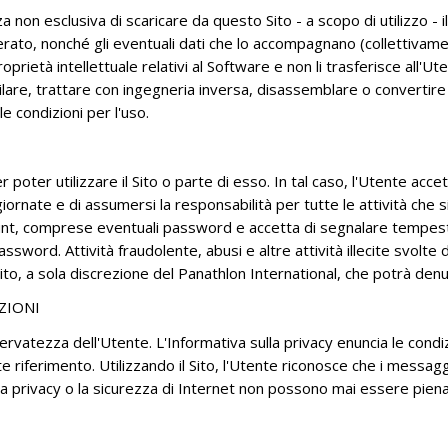
ASSEMBLEA GENERALE ELETTIVA -
 non esclusiva di scaricare da questo Sito - a scopo di utilizzo - il 
OSIMO 17 OTTOBRE 2020
erato, nonché gli eventuali dati che lo accompagnano (collettivame
ASSEMBLEA GENERALE
 proprietà intellettuale relativi al Software e non li trasferisce all'U
STRAORDINARIA, MOLFETTA 26
are, trattare con ingegneria inversa, disassemblare o convertire i
OTTOBRE 2019
le condizioni per l'uso.
ASSEMBLEA GENERALE
STRAORDINARIA - CASTELLANZA 6
 poter utilizzare il Sito o parte di esso. In tal caso, l'Utente acc
APRILE 2019
iornate e di assumersi la responsabilità per tutte le attività che 
48A ASSEMBLEA GENERALE - FIRENZE
count, comprese eventuali password e accetta di segnalare tempest
15/17 GIUGNO 2018
ssword. Attività fraudolente, abusi e altre attività illecite svolte 
l Sito, a sola discrezione del Panathlon International, che potrà den
ZIONI
rvatezza dell'Utente. L'Informativa sulla privacy enuncia le condizio
riferimento. Utilizzando il Sito, l'Utente riconosce che i messaggi 
e la privacy o la sicurezza di Internet non possono mai essere pie