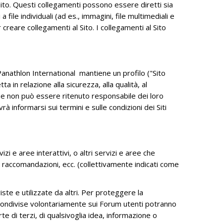
l Sito. Questi collegamenti possono essere diretti sia
file individuali (ad es., immagini, file multimediali e
creare collegamenti al Sito. I collegamenti al Sito
 Panathlon International mantiene un profilo ("Sito
a in relazione alla sicurezza, alla qualità, al
gati e non può essere ritenuto responsabile dei loro
 informarsi sui termini e sulle condizioni dei Siti
i e aree interattivi, o altri servizi e aree che
 raccomandazioni, ecc. (collettivamente indicati come
te e utilizzate da altri. Per proteggere la
ee condivise volontariamente sui Forum utenti potranno
te di terzi, di qualsivoglia idea, informazione o