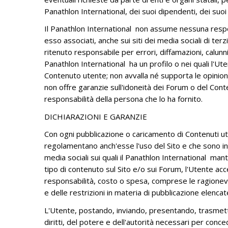
Panathlon International, dei suoi dipendenti, dei suoi 
Il Panathlon International non assume nessuna respon
esso associati, anche sui siti dei media sociali di ter
ritenuto responsabile per errori, diffamazioni, calunnie
Panathlon International ha un profilo o nei quali l'Ute
Contenuto utente; non avvalla né supporta le opinioni 
non offre garanzie sull'idoneità dei Forum o del Cont
responsabilità della persona che lo ha fornito.
DICHIARAZIONI E GARANZIE
Con ogni pubblicazione o caricamento di Contenuti ute
regolamentano anch'esse l'uso del Sito e che sono inc
media sociali sui quali il Panathlon International man
tipo di contenuto sul Sito e/o sui Forum, l'Utente acc
responsabilità, costo o spesa, comprese le ragionevol
e delle restrizioni in materia di pubblicazione elencat
L'Utente, postando, inviando, presentando, trasmette
diritti, del potere e dell'autorità necessari per concede