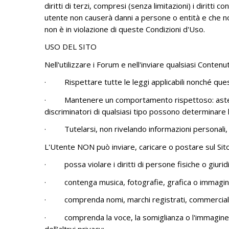
diritti di terzi, compresi (senza limitazioni) i diritti 
utente non causerà danni a persone o entità e che non
non è in violazione di queste Condizioni d'Uso.
USO DEL SITO
Nell'utilizzare i Forum e nell'inviare qualsiasi Contenu
·
Rispettare tutte le leggi applicabili nonché que
·
Mantenere un comportamento rispettoso: astene
discriminatori di qualsiasi tipo possono determinare 
·
Tutelarsi, non rivelando informazioni personali,
L'Utente NON può inviare, caricare o postare sul Sit
·
possa violare i diritti di persone fisiche o giuridi
·
contenga musica, fotografie, grafica o immagini
·
comprenda nomi, marchi registrati, commerciali o
·
comprenda la voce, la somiglianza o l'immagine d
dell'altrui privacy;