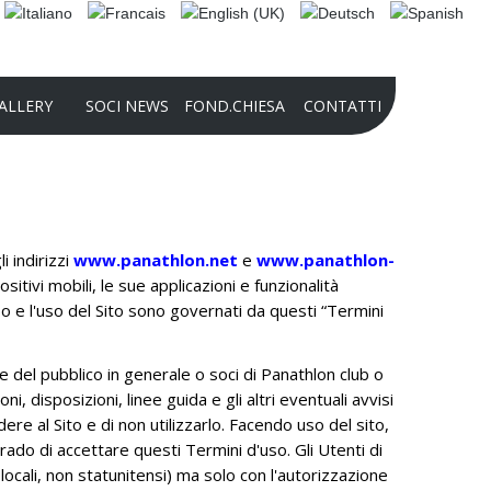
ALLERY
SOCI NEWS
FOND.CHIESA
CONTATTI
2025 PHOTO CONTEST
COMPETIZIONE INTERNAZIONALE DI
AUDIO-VIDEO_2024
i indirizzi
www.panathlon.net
e
www.panathlon-
sitivi mobili, le sue applicazioni e funzionalità
2024 PHOTO CONTEST
sso e l'uso del Sito sono governati da questi “Termini
PRESENTAZIONE FONDAZIONE 2022
STORIA DELLA FONDAZIONE
te del pubblico in generale o soci di Panathlon club o
CULTURALE PANATHLON
i, disposizioni, linee guida e gli altri eventuali avvisi
INTERNATIONAL – DOMENICO
e al Sito e di non utilizzarlo. Facendo uso del sito,
CHIESA
grado di accettare questi Termini d'uso. Gli Utenti di
 locali, non statunitensi) ma solo con l'autorizzazione
FINALITÀ