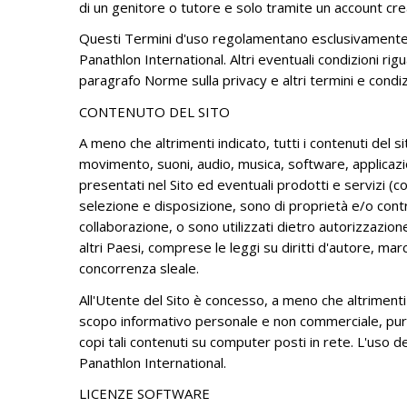
di un genitore o tutore e solo tramite un account cre
CONGRESSI PANAMERICANI -
RISOLUZIONI FINALI
Questi Termini d'uso regolamentano esclusivamente l'u
Panathlon International. Altri eventuali condizioni ri
COMITATO DEI PRESIDENTI DEI
paragrafo Norme sulla privacy e altri termini e condiz
DISTRETTI - DOCUMENTI FINALI
CONTENUTO DEL SITO
DOCUMENTI AMMINISTRATIVI
A meno che altrimenti indicato, tutti i contenuti del sit
movimento, suoni, audio, musica, software, applicazion
presentati nel Sito ed eventuali prodotti e servizi (c
selezione e disposizione, sono di proprietà e/o control
collaborazione, o sono utilizzati dietro autorizzazione
altri Paesi, comprese le leggi su diritti d'autore, marc
concorrenza sleale.
All'Utente del Sito è concesso, a meno che altrimenti
scopo informativo personale e non commerciale, purché 
copi tali contenuti su computer posti in rete. L'uso 
Panathlon International.
LICENZE SOFTWARE