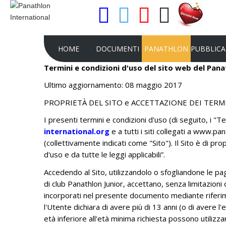
HOME
DOCUMENTI
PANATHLON
PUBBLICA
Termini e condizioni d'uso del sito web del Pan
Ultimo aggiornamento: 08 maggio 2017
STATUTO DEL PANATHLON
FINALITÀ
LE CAR
PROPRIETÀ DEL SITO e ACCETTAZIONE DEI TERMI
ATTO COSTITUTIVO
I CLUBS
LA RIVIS
QUADER
I presenti termini e condizioni d'uso (di seguito, i "Te
REGOLAMENTO DEL PANATHLON
I DISTRETTI E LE AREE
international.org
e a tutti i siti collegati a www.pan
COMUNI
RICONOSCIMENTO GIURIDICO DEL
LA NOSTRA STRUTTU
(collettivamente indicati come "Sito"). Il Sito è di pr
PANATHLON INTERNATIONAL
d'uso e da tutte le leggi applicabili”.
LA STORIA
REGOLAMENTO PJ
Accedendo al Sito, utilizzandolo o sfogliandone le pagi
MISSION
di club Panathlon Junior, accettano, senza limitazioni o
RICONOSCIMENTO DEL CIO
FLAMBEAU D'OR
incorporati nel presente documento mediante riferimen
RISOLUZIONI CONGRESSI
l'Utente dichiara di avere più di 13 anni (o di avere l
PIANO STRATEGICO D
INTERNAZIONALI
età inferiore all'età minima richiesta possono utilizza
INTERNATIONAL 2022-