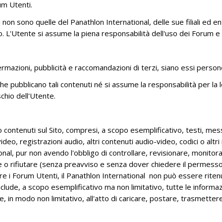
um Utenti.
n sono quelle del Panathlon International, delle sue filiali ed entit
 L'Utente si assume la piena responsabilità dell'uso dei Forum e ric
affermazioni, pubblicità e raccomandazioni di terzi, siano essi person
he pubblicano tali contenuti né si assume la responsabilità per la l
ischio dell'Utente.
ontenuti sul Sito, compresi, a scopo esemplificativo, testi, mess
ideo, registrazioni audio, altri contenuti audio-video, codici o alt
onal, pur non avendo l'obbligo di controllare, revisionare, monitorare
e o rifiutare (senza preavviso e senza dover chiedere il permesso
rare i Forum Utenti, il Panathlon International non può essere rite
include, a scopo esemplificativo ma non limitativo, tutte le informa
ce, in modo non limitativo, all'atto di caricare, postare, trasmetter