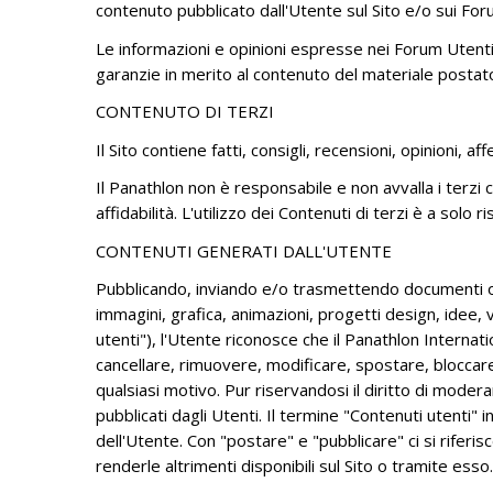
contenuto pubblicato dall'Utente sul Sito e/o sui For
Le informazioni e opinioni espresse nei Forum Utenti no
garanzie in merito al contenuto del materiale postato.
CONTENUTO DI TERZI
Il Sito contiene fatti, consigli, recensioni, opinioni, 
Il Panathlon non è responsabile e non avvalla i terzi c
affidabilità. L'utilizzo dei Contenuti di terzi è a solo r
CONTENUTI GENERATI DALL'UTENTE
Pubblicando, inviando e/o trasmettendo documenti o c
immagini, grafica, animazioni, progetti design, idee, v
utenti"), l'Utente riconosce che il Panathlon Internati
cancellare, rimuovere, modificare, spostare, bloccar
qualsiasi motivo. Pur riservandosi il diritto di mode
pubblicati dagli Utenti. Il termine "Contenuti utenti" 
dell'Utente. Con "postare" e "pubblicare" ci si riferis
renderle altrimenti disponibili sul Sito o tramite esso.