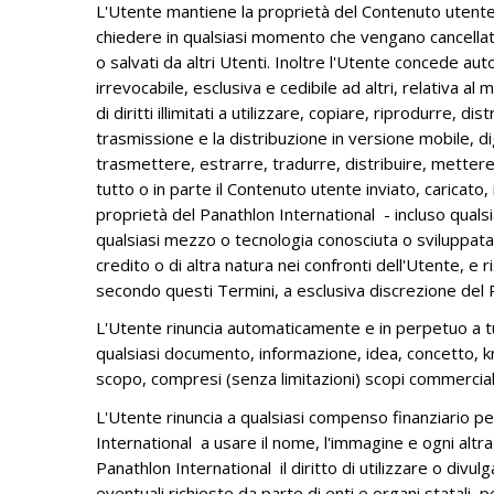
L'Utente mantiene la proprietà del Contenuto utente e
chiedere in qualsiasi momento che vengano cancellati a
o salvati da altri Utenti. Inoltre l'Utente concede a
irrevocabile, esclusiva e cedibile ad altri, relativa 
di diritti illimitati a utilizzare, copiare, riprodurre,
trasmissione e la distribuzione in versione mobile, dig
trasmettere, estrarre, tradurre, distribuire, mettere 
tutto o in parte il Contenuto utente inviato, caricato,
proprietà del Panathlon International - incluso qualsi
qualsiasi mezzo o tecnologia conosciuta o sviluppata p
credito o di altra natura nei confronti dell'Utente, e r
secondo questi Termini, a esclusiva discrezione del 
L'Utente rinuncia automaticamente e in perpetuo a tutti
qualsiasi documento, informazione, idea, concetto, k
scopo, compresi (senza limitazioni) scopi commerciali 
L'Utente rinuncia a qualsiasi compenso finanziario per
International a usare il nome, l'immagine e ogni altra
Panathlon International il diritto di utilizzare o divu
eventuali richieste da parte di enti e organi statali,