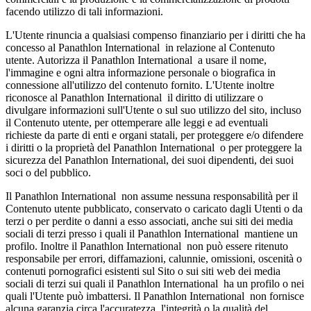
facendo utilizzo di tali informazioni.
L'Utente rinuncia a qualsiasi compenso finanziario per i diritti che ha
concesso al Panathlon International in relazione al Contenuto
utente. Autorizza il Panathlon International a usare il nome,
l'immagine e ogni altra informazione personale o biografica in
connessione all'utilizzo del contenuto fornito. L'Utente inoltre
riconosce al Panathlon International il diritto di utilizzare o
divulgare informazioni sull'Utente o sul suo utilizzo del sito, incluso
il Contenuto utente, per ottemperare alle leggi e ad eventuali
richieste da parte di enti e organi statali, per proteggere e/o difendere
i diritti o la proprietà del Panathlon International o per proteggere la
sicurezza del Panathlon International, dei suoi dipendenti, dei suoi
soci o del pubblico.
Il Panathlon International non assume nessuna responsabilità per il
Contenuto utente pubblicato, conservato o caricato dagli Utenti o da
terzi o per perdite o danni a esso associati, anche sui siti dei media
sociali di terzi presso i quali il Panathlon International mantiene un
profilo. Inoltre il Panathlon International non può essere ritenuto
responsabile per errori, diffamazioni, calunnie, omissioni, oscenità o
contenuti pornografici esistenti sul Sito o sui siti web dei media
sociali di terzi sui quali il Panathlon International ha un profilo o nei
quali l'Utente può imbattersi. Il Panathlon International non fornisce
alcuna garanzia circa l'accuratezza, l'integrità o la qualità del