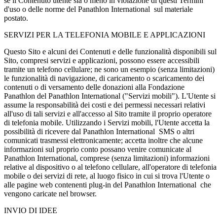
se il Contenuto utente sia o meno in violazione di questi Termini
d'uso o delle norme del Panathlon International sul materiale
postato.
SERVIZI PER LA TELEFONIA MOBILE E APPLICAZIONI
Questo Sito e alcuni dei Contenuti e delle funzionalità disponibili sul
Sito, compresi servizi e applicazioni, possono essere accessibili
tramite un telefono cellulare; ne sono un esempio (senza limitazioni)
le funzionalità di navigazione, di caricamento o scaricamento dei
contenuti o di versamento delle donazioni alla Fondazione
Panathlon del Panathlon International ("Servizi mobili"). L'Utente si
assume la responsabilità dei costi e dei permessi necessari relativi
all'uso di tali servizi e all'accesso al Sito tramite il proprio operatore
di telefonia mobile. Utilizzando i Servizi mobili, l'Utente accetta la
possibilità di ricevere dal Panathlon International SMS o altri
comunicati trasmessi elettronicamente; accetta inoltre che alcune
informazioni sul proprio conto possano venire comunicate al
Panathlon International, comprese (senza limitazioni) informazioni
relative al dispositivo o al telefono cellulare, all'operatore di telefonia
mobile o dei servizi di rete, al luogo fisico in cui si trova l'Utente o
alle pagine web contenenti plug-in del Panathlon International che
vengono caricate nel browser.
INVIO DI IDEE