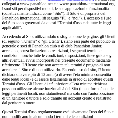
collegati a www.panathlon.net e a www.panathlon-international.org,
i suoi siti per dispositivi mobili, le sue applicazioni e funzionalità
(collettivamente indicati come "Sito"). Il Sito è di proprietà del
Panathlon International (di seguito "PI" e "noi"). L'accesso e l'uso
del Sito sono governati da questi “Termini d'uso e da tutte le leggi
applicabili”.
Accedendo al Sito, utilizzandolo o sfogliandone le pagine, gli Utenti
(di seguito "l'Utente" o "gli Utenti"), siano essi parte del pubblico in
generale o soci di Panathlon club o di club Panathlon Junior,
accettano, senza limitazioni o restrizioni, i seguenti termini e
condizioni nonché tutte le condizioni, disposizioni, linee guida e gli
altri eventuali avvisi incorporati nel presente documento mediante
riferimento. L'Utente che non accetta tali termini è pregato di non
accedere al Sito e di non utilizzarlo. Facendo uso del sito, l'Utente
dichiara di avere più di 13 anni (o di avere l'età minima consentita
dalle leggi locali) e di essere legalmente in grado di accettare questi
Termini d'uso. Gli Utenti di età inferiore all'età minima richiesta
possono utilizzare alcune funzionalità del Sito (in conformità con le
leggi pertinenti locali, non statunitensi) ma solo con l'autorizzazione
di un genitore o tutore e solo tramite un account creato e registrato
dal genitore o tutore.
Questi Termini d'uso regolamentano esclusivamente l'uso del Sito e
non modificano in alcun modo i termini e le condizioni