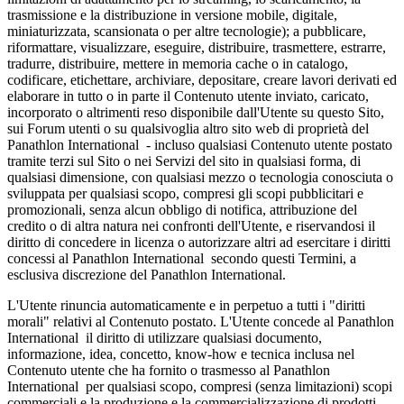
trasmissione e la distribuzione in versione mobile, digitale,
miniaturizzata, scansionata o per altre tecnologie); a pubblicare,
riformattare, visualizzare, eseguire, distribuire, trasmettere, estrarre,
tradurre, distribuire, mettere in memoria cache o in catalogo,
codificare, etichettare, archiviare, depositare, creare lavori derivati ed
elaborare in tutto o in parte il Contenuto utente inviato, caricato,
incorporato o altrimenti reso disponibile dall'Utente su questo Sito,
sui Forum utenti o su qualsivoglia altro sito web di proprietà del
Panathlon International - incluso qualsiasi Contenuto utente postato
tramite terzi sul Sito o nei Servizi del sito in qualsiasi forma, di
qualsiasi dimensione, con qualsiasi mezzo o tecnologia conosciuta o
sviluppata per qualsiasi scopo, compresi gli scopi pubblicitari e
promozionali, senza alcun obbligo di notifica, attribuzione del
credito o di altra natura nei confronti dell'Utente, e riservandosi il
diritto di concedere in licenza o autorizzare altri ad esercitare i diritti
concessi al Panathlon International secondo questi Termini, a
esclusiva discrezione del Panathlon International.
L'Utente rinuncia automaticamente e in perpetuo a tutti i "diritti
morali" relativi al Contenuto postato. L'Utente concede al Panathlon
International il diritto di utilizzare qualsiasi documento,
informazione, idea, concetto, know-how e tecnica inclusa nel
Contenuto utente che ha fornito o trasmesso al Panathlon
International per qualsiasi scopo, compresi (senza limitazioni) scopi
commerciali e la produzione e la commercializzazione di prodotti