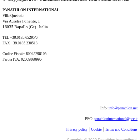
PANATHLON INTERNATIONAL
Villa Queirolo
Via Aurelia Ponente, 1
16035 Rapallo (Ge) -
Italia
TEL +39.0185.65295/6
FAX +39.0185.230513
Codice Fiscale: 80045290105
Partita IVA: 02009860996
Info:
info@panathlon.net
PEC:
panathloninternational@pec.it
|
|
Privacy policy
Cookie
Terms and Conditions
Copyright © 2023 Panathlon International