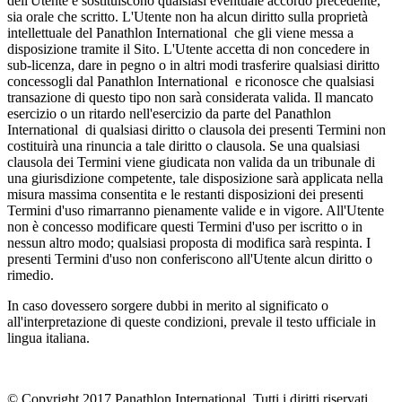
dell'Utente e sostituiscono qualsiasi eventuale accordo precedente,
sia orale che scritto. L'Utente non ha alcun diritto sulla proprietà
intellettuale del Panathlon International che gli viene messa a
disposizione tramite il Sito. L'Utente accetta di non concedere in
sub-licenza, dare in pegno o in altri modi trasferire qualsiasi diritto
concessogli dal Panathlon International e riconosce che qualsiasi
transazione di questo tipo non sarà considerata valida. Il mancato
esercizio o un ritardo nell'esercizio da parte del Panathlon
International di qualsiasi diritto o clausola dei presenti Termini non
costituirà una rinuncia a tale diritto o clausola. Se una qualsiasi
clausola dei Termini viene giudicata non valida da un tribunale di
una giurisdizione competente, tale disposizione sarà applicata nella
misura massima consentita e le restanti disposizioni dei presenti
Termini d'uso rimarranno pienamente valide e in vigore. All'Utente
non è concesso modificare questi Termini d'uso per iscritto o in
nessun altro modo; qualsiasi proposta di modifica sarà respinta. I
presenti Termini d'uso non conferiscono all'Utente alcun diritto o
rimedio.
In caso dovessero sorgere dubbi in merito al significato o
all'interpretazione di queste condizioni, prevale il testo ufficiale in
lingua italiana.
© Copyright 2017 Panathlon International. Tutti i diritti riservati.