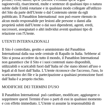
ragionevoli), risarcimenti, multe e sentenze di qualsiasi tipo o natura
subite dalle Entità rotariane e in qualsiasi modo collegate all'utilizzo
del Sito da parte dell'Utente o dal Contenuto utente da egli
pubblicato. Il Panathlon International non può essere ritenuto in
alcun modo responsabile per lesioni alle persone o danni alla
proprietà subiti dall'Utente o dai suoi dipendenti, agenti, eredi,
successori, assegnatari o altri individui aventi qualsiasi tipo di
relazione con l'Utente.
UTENTI INTERNAZIONALI
Il Sito è controllato, gestito e amministrato dal Panathlon
International dalla sua sede centrale di Rapallo in Italia. Sebbene al
Sito si possa accedere da tutto il mondo, il Panathlon International
non garantisce che il Sito e i suoi contenuti siano disponibili,
utilizzabili o scaricabili fuori
dall’Italia né che siano idonei all'uso o
legali al di fuori dall’Italia. L'Utente riconosce che l'accesso, l'uso, lo
scaricamento dei file e la partecipazione a qualsiasi promozione fuori
dall’Italia è a proprio rischio.
MODIFICHE DEI TERMINI D'USO
Il Panathlon International può cambiare, modificare, aggiungere o
sopprimere questi Termini d'uso o parti di essi in qualsiasi momento
e con effetto immediato. L'Utente si assume la responsabilità di