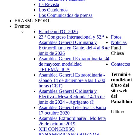
La Revista
Los Cuadernos
Los Comunicados de prensa
ERASMUSPORT
Eventos
Flambeau d'Or 2026
23.º Congreso Internacional y 52.ª
Fotos
Asamblea General Ordinaria y
Noticias
Extraordinaria en Gante, del 4 al 6 de
Fund
junio de 2026
Chiesa
Asamblea General Extraordinaria_24
de mayo:en modalidad
Contactos
TELEMÁTICA
Termini e
Asamblea General Extraordinaria -
condizioni
sábado 14 de diciembre a las 15.00
d'uso del
horas (CET)
sito web
Asamblea General Ordinaria y
del
Electiva - Mesa Redonda 14-15 de
Panathlon
junio de 2024 – Agrigento (I)
Asamblea General electiva - Osimo
Ultimo
17 octubre 2020
Asamblea Extraordinaria - Molfetta
26 de octubre 2019
XIII CONGRESO
PANAMERICANO BUENOS