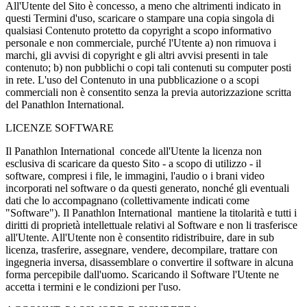
All'Utente del Sito è concesso, a meno che altrimenti indicato in
questi Termini d'uso, scaricare o stampare una copia singola di
qualsiasi Contenuto protetto da copyright a scopo informativo
personale e non commerciale, purché l'Utente a) non rimuova i
marchi, gli avvisi di copyright e gli altri avvisi presenti in tale
contenuto; b) non pubblichi o copi tali contenuti su computer posti
in rete. L'uso del Contenuto in una pubblicazione o a scopi
commerciali non è consentito senza la previa autorizzazione scritta
del Panathlon International.
LICENZE SOFTWARE
Il Panathlon International concede all'Utente la licenza non
esclusiva di scaricare da questo Sito - a scopo di utilizzo - il
software, compresi i file, le immagini, l'audio o i brani video
incorporati nel software o da questi generato, nonché gli eventuali
dati che lo accompagnano (collettivamente indicati come
"Software"). Il Panathlon International mantiene la titolarità e tutti i
diritti di proprietà intellettuale relativi al Software e non li trasferisce
all'Utente. All'Utente non è consentito ridistribuire, dare in sub
licenza, trasferire, assegnare, vendere, decompilare, trattare con
ingegneria inversa, disassemblare o convertire il software in alcuna
forma percepibile dall'uomo. Scaricando il Software l'Utente ne
accetta i termini e le condizioni per l'uso.