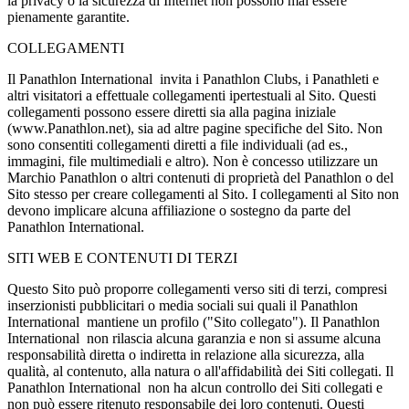
la privacy o la sicurezza di Internet non possono mai essere
pienamente garantite.
COLLEGAMENTI
Il Panathlon International invita i Panathlon Clubs, i Panathleti e
altri visitatori a effettuale collegamenti ipertestuali al Sito. Questi
collegamenti possono essere diretti sia alla pagina iniziale
(www.Panathlon.net), sia ad altre pagine specifiche del Sito. Non
sono consentiti collegamenti diretti a file individuali (ad es.,
immagini, file multimediali e altro). Non è concesso utilizzare un
Marchio Panathlon o altri contenuti di proprietà del Panathlon o del
Sito stesso per creare collegamenti al Sito. I collegamenti al Sito non
devono implicare alcuna affiliazione o sostegno da parte del
Panathlon International.
SITI WEB E CONTENUTI DI TERZI
Questo Sito può proporre collegamenti verso siti di terzi, compresi
inserzionisti pubblicitari o media sociali sui quali il Panathlon
International mantiene un profilo ("Sito collegato"). Il Panathlon
International non rilascia alcuna garanzia e non si assume alcuna
responsabilità diretta o indiretta in relazione alla sicurezza, alla
qualità, al contenuto, alla natura o all'affidabilità dei Siti collegati. Il
Panathlon International non ha alcun controllo dei Siti collegati e
non può essere ritenuto responsabile dei loro contenuti. Questi