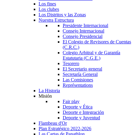
Los fines
Los clubes
Los Distritos y las Zonas
Nuestra Estructura
Presidente Internacional
Consejo Internacional
Consejo Presidencial
El Colegio de Revisores de Cuentas
(C.R.C.)
Colegio Arbitral y de Garantía
Estatutaria (C.G.E.)
Tesorero
El Secretario general
Secretaría General
Las Comisiones
Représentations
La Historia
Misión
Fair play
Deporte y Ética
Deporte e Integración
Deporte y Juventud
Flambeau d'Or
Plan Estratégico 2022-2026
Las Cartas de Panathlon