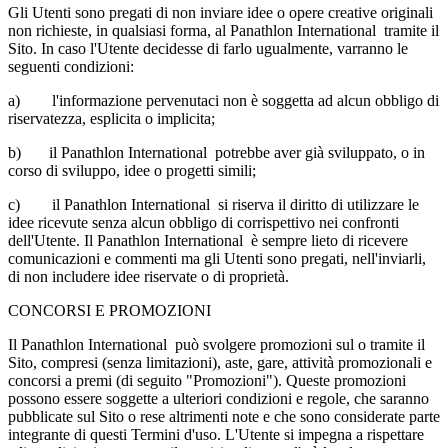
Gli Utenti sono pregati di non inviare idee o opere creative originali
non richieste, in qualsiasi forma, al Panathlon International tramite il
Sito. In caso l'Utente decidesse di farlo ugualmente, varranno le
seguenti condizioni:
a)
l'informazione pervenutaci non è soggetta ad alcun obbligo di
riservatezza, esplicita o implicita;
b)
il Panathlon International potrebbe aver già sviluppato, o in
corso di sviluppo, idee o progetti simili;
c)
il Panathlon International si riserva il diritto di utilizzare le
idee ricevute senza alcun obbligo di corrispettivo nei confronti
dell'Utente. Il Panathlon International è sempre lieto di ricevere
comunicazioni e commenti ma gli Utenti sono pregati, nell'inviarli,
di non includere idee riservate o di proprietà.
CONCORSI E PROMOZIONI
Il Panathlon International può svolgere promozioni sul o tramite il
Sito, compresi (senza limitazioni), aste, gare, attività promozionali e
concorsi a premi (di seguito "Promozioni"). Queste promozioni
possono essere soggette a ulteriori condizioni e regole, che saranno
pubblicate sul Sito o rese altrimenti note e che sono considerate parte
integrante di questi Termini d'uso. L'Utente si impegna a rispettare