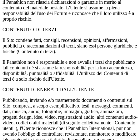
il Panathlon non rilascia dichiarazioni o garanzie in merito al
contenuto del materiale postato. L'Utente si assume la piena
responsabilità dell'uso dei Forum e riconosce che il loro utilizzo è a
proprio rischio.
CONTENUTO DI TERZI
Il Sito contiene fatti, consigli, recensioni, opinioni, affermazioni,
pubblicità e raccomandazioni di terzi, siano essi persone giuridiche e
fisiche (Contenuto di terzi).
Il Panathlon non è responsabile e non avvalla i terzi che pubblicano
tali contenuti né si assume la responsabilità per la loro accuratezza,
disponibilità, puntualità o affidabilità. L'utilizzo dei Contenuti di
terzi è a solo rischio dell'Utente.
CONTENUTI GENERATI DALL'UTENTE
Pubblicando, inviando e/o trasmettendo documenti o contenuti sul
Sito, compresi, a scopo esemplificativo, testi, messaggi, commenti,
dati, musica, audio, fotografie, immagini, grafica, animazioni,
progetti design, idee, video, registrazioni audio, altri contenuti audio-
video, codici o altri materiali (di seguito collettivamente "Contenuto
utenti"), l'Utente riconosce che il Panathlon International, pur non
avendo l'obbligo di controllare, revisionare, monitorare o modificare
tale contenuti, si riserva il diritto di cancellare, rimuovere,