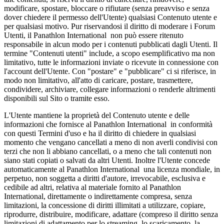
modificare, spostare, bloccare o rifiutare (senza preavviso e senza
dover chiedere il permesso dell'Utente) qualsiasi Contenuto utente e
per qualsiasi motivo. Pur riservandosi il diritto di moderare i Forum
Utenti, il Panathlon International non può essere ritenuto
responsabile in alcun modo per i contenuti pubblicati dagli Utenti. Il
termine "Contenuti utenti" include, a scopo esemplificativo ma non
limitativo, tutte le informazioni inviate o ricevute in connessione con
l'account dell'Utente. Con "postare" e "pubblicare" ci si riferisce, in
modo non limitativo, all'atto di caricare, postare, trasmettere,
condividere, archiviare, collegare informazioni o renderle altrimenti
disponibili sul Sito o tramite esso.
L'Utente mantiene la proprietà del Contenuto utente e delle
informazioni che fornisce al Panathlon International in conformità
con questi Termini d'uso e ha il diritto di chiedere in qualsiasi
momento che vengano cancellati a meno di non averli condivisi con
terzi che non li abbiano cancellati, o a meno che tali contenuti non
siano stati copiati o salvati da altri Utenti. Inoltre l'Utente concede
automaticamente al Panathlon International una licenza mondiale, in
perpetuo, non soggetta a diritti d'autore, irrevocabile, esclusiva e
cedibile ad altri, relativa al materiale fornito al Panathlon
International, direttamente o indirettamente compresa, senza
limitazioni, la concessione di diritti illimitati a utilizzare, copiare,
riprodurre, distribuire, modificare, adattare (compreso il diritto senza
limitazioni di adattamento per lo streaming, lo scaricamento, la