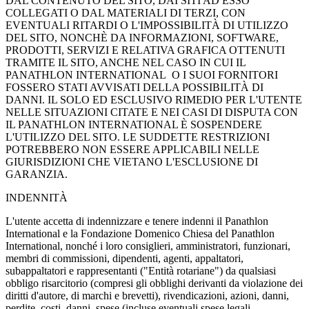
DAL CONTENUTO DEL SITO, DAI SITI AD ESSO
COLLEGATI O DAL MATERIALI DI TERZI, CON
EVENTUALI RITARDI O L'IMPOSSIBILITÀ DI UTILIZZO
DEL SITO, NONCHÈ DA INFORMAZIONI, SOFTWARE,
PRODOTTI, SERVIZI E RELATIVA GRAFICA OTTENUTI
TRAMITE IL SITO, ANCHE NEL CASO IN CUI IL
PANATHLON INTERNATIONAL O I SUOI FORNITORI
FOSSERO STATI AVVISATI DELLA POSSIBILITÀ DI
DANNI. IL SOLO ED ESCLUSIVO RIMEDIO PER L'UTENTE
NELLE SITUAZIONI CITATE E NEI CASI DI DISPUTA CON
IL PANATHLON INTERNATIONAL È SOSPENDERE
L'UTILIZZO DEL SITO. LE SUDDETTE RESTRIZIONI
POTREBBERO NON ESSERE APPLICABILI NELLE
GIURISDIZIONI CHE VIETANO L'ESCLUSIONE DI
GARANZIA.
INDENNITÀ
L'utente accetta di indennizzare e tenere indenni il Panathlon
International e la Fondazione Domenico Chiesa del Panathlon
International, nonché i loro consiglieri, amministratori, funzionari,
membri di commissioni, dipendenti, agenti, appaltatori,
subappaltatori e rappresentanti ("Entità rotariane") da qualsiasi
obbligo risarcitorio (compresi gli obblighi derivanti da violazione dei
diritti d'autore, di marchi e brevetti), rivendicazioni, azioni, danni,
perdite, costi, danni, spese (incluse eventuali spese legali