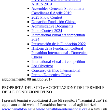
AIRES 2019
Assemblea Generale Straordinaria -
Castellanza 6 Aprile 2019
2025 Photo Contest
Donación Fundación Chiesa
Administrative Documents
Photo Contest 2024
International visual art competition
2024
Presentación de la Fundación 2022
Historia de la Fundación Cultural
Panathlon Internacional - Domenico
Chiesa
International visual art competition
Los Objetivos
Concurso Gráfico Internacional
Premio Domenico Chiesa
aggiornamento: 08 maggio 2017
PROPRIETÀ DEL SITO e ACCETTAZIONE DEI TERMINI E
DELLE CONDIZIONI D'USO
I presenti termini e condizioni d'uso (di seguito, i "Termini d'uso") si
applicano ai siti web del Panathlon International agli indirizzi
www.panathlon.net
e
www.panathlon-international.org
e a tutti i siti