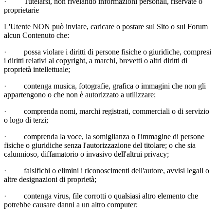
·
Tutelarsi, non rivelando informazioni personali, riservate o
proprietarie
L'Utente NON può inviare, caricare o postare sul Sito o sui Forum
alcun Contenuto che:
·
possa violare i diritti di persone fisiche o giuridiche, compresi
i diritti relativi al copyright, a marchi, brevetti o altri diritti di
proprietà intellettuale;
·
contenga musica, fotografie, grafica o immagini che non gli
appartengono o che non è autorizzato a utilizzare;
·
comprenda nomi, marchi registrati, commerciali o di servizio
o logo di terzi;
·
comprenda la voce, la somiglianza o l'immagine di persone
fisiche o giuridiche senza l'autorizzazione del titolare; o che sia
calunnioso, diffamatorio o invasivo dell'altrui privacy;
·
falsifichi o elimini i riconoscimenti dell'autore, avvisi legali o
altre designazioni di proprietà;
·
contenga virus, file corrotti o qualsiasi altro elemento che
potrebbe causare danni a un altro computer;